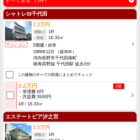
すべて見る
（5件）
シャトレSI千代田
2.2万円
1R
16.33㎡
マンション
5階建
鉄骨
1989年12月
（築36年）
河内長野市千代田南町
南海高野線 千代田駅 徒歩3分
この建物のすべての部屋にまとめてチェック
2.2万円
3階
管理費
0円
共益費
3500円
1R
16.33㎡
エステートピア汐之宮
2.5万円
1R