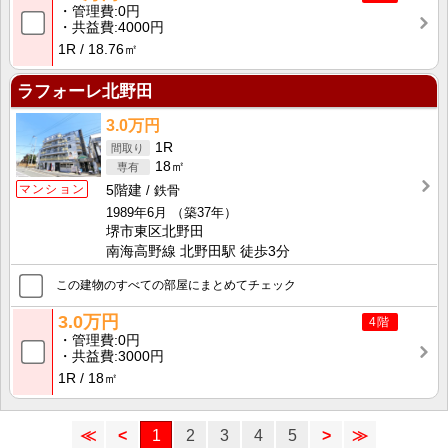
管理費
0円
共益費
4000円
1R
18.76㎡
ラフォーレ北野田
3.0万円
1R
18㎡
マンション
5階建
鉄骨
1989年6月
（築37年）
堺市東区北野田
南海高野線 北野田駅 徒歩3分
この建物のすべての部屋にまとめてチェック
3.0万円
4階
管理費
0円
共益費
3000円
1R
18㎡
≪
<
1
2
3
4
5
>
≫