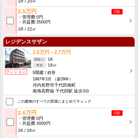
1R
20㎡
2.5万円
3階
管理費
0円
共益費
3500円
1R
22㎡
レジデンスサザン
2.6万円～2.7万円
1K
18㎡
マンション
5階建
鉄骨
1987年3月
（築39年）
河内長野市千代田南町
南海高野線 千代田駅 徒歩3分
この建物のすべての部屋にまとめてチェック
2.6万円
4階
管理費
0円
共益費
3000円
1K
18㎡