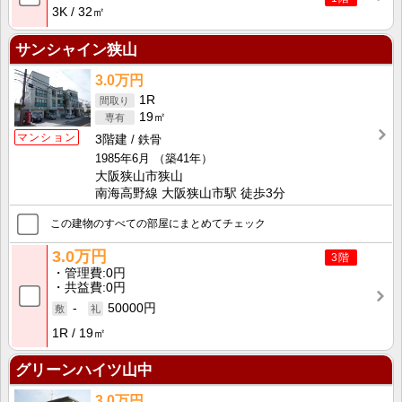
3K
32㎡
サンシャイン狭山
3.0万円
1R
19㎡
マンション
3階建
鉄骨
1985年6月
（築41年）
大阪狭山市狭山
南海高野線 大阪狭山市駅 徒歩3分
この建物のすべての部屋にまとめてチェック
3.0万円
3階
管理費
0円
共益費
0円
-
50000円
1R
19㎡
グリーンハイツ山中
3.0万円