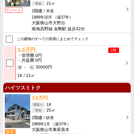
21㎡
アパート
2階建
木造
1988年10月
（築37年）
大阪狭山市大野台
南海高野線 金剛駅 徒歩32分
この建物のすべての部屋にまとめてチェック
3.0万円
2階
管理費
0円
共益費
0円
-
50000円
1K
21㎡
ハイツスミトク
3.0万円
1K
25㎡
2階建
鉄骨
1989年1月
（築37年）
大阪狭山市東茱萸木
新着