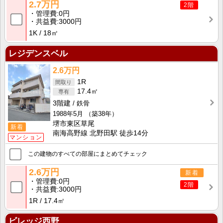
2.7万円
2階
管理費
0円
共益費
3000円
1K
18㎡
レジデンスベル
2.6万円
1R
17.4㎡
3階建
鉄骨
1988年5月
（築38年）
堺市東区草尾
新着
南海高野線 北野田駅 徒歩14分
マンション
この建物のすべての部屋にまとめてチェック
2.6万円
新着
管理費
0円
2階
共益費
3000円
1R
17.4㎡
ビレッジ西野