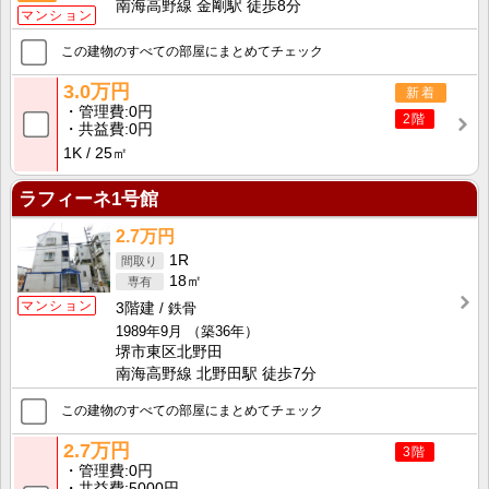
南海高野線 金剛駅 徒歩8分
マンション
この建物のすべての部屋にまとめてチェック
3.0万円
新着
管理費
0円
2階
共益費
0円
1K
25㎡
ラフィーネ1号館
2.7万円
1R
18㎡
マンション
3階建
鉄骨
1989年9月
（築36年）
堺市東区北野田
南海高野線 北野田駅 徒歩7分
この建物のすべての部屋にまとめてチェック
2.7万円
3階
管理費
0円
共益費
5000円