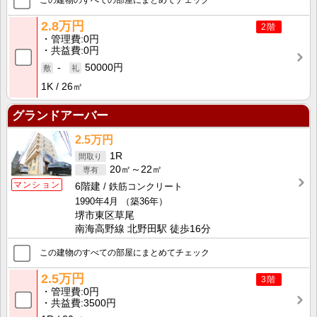
この建物のすべての部屋にまとめてチェック
2.8万円
2階
管理費
0円
共益費
0円
-
50000円
1K
26㎡
グランドアーバー
2.5万円
1R
20㎡～22㎡
マンション
6階建
鉄筋コンクリート
1990年4月
（築36年）
堺市東区草尾
南海高野線 北野田駅 徒歩16分
この建物のすべての部屋にまとめてチェック
2.5万円
3階
管理費
0円
共益費
3500円