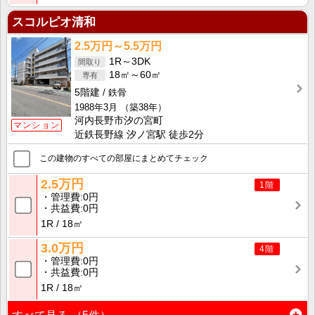
スコルピオ清和
2.5万円～5.5万円
1R～3DK
18㎡～60㎡
5階建
鉄骨
1988年3月
（築38年）
河内長野市汐の宮町
マンション
近鉄長野線 汐ノ宮駅 徒歩2分
この建物のすべての部屋にまとめてチェック
2.5万円
1階
管理費
0円
共益費
0円
1R
18㎡
3.0万円
4階
管理費
0円
共益費
0円
1R
18㎡