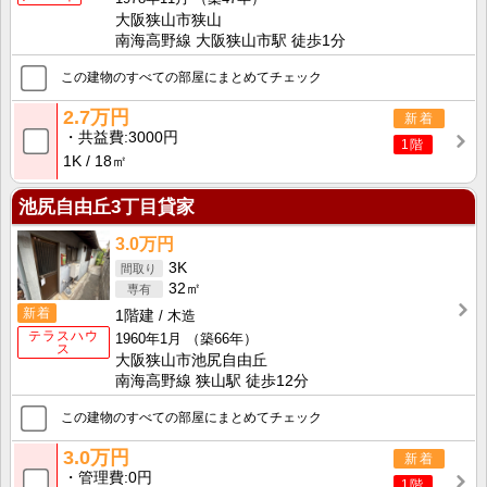
大阪狭山市狭山
南海高野線 大阪狭山市駅 徒歩1分
この建物のすべての部屋にまとめてチェック
2.7万円
新着
共益費
3000円
1階
1K
18㎡
池尻自由丘3丁目貸家
3.0万円
3K
32㎡
新着
1階建
木造
テラスハウ
1960年1月
（築66年）
ス
大阪狭山市池尻自由丘
南海高野線 狭山駅 徒歩12分
この建物のすべての部屋にまとめてチェック
3.0万円
新着
管理費
0円
1階