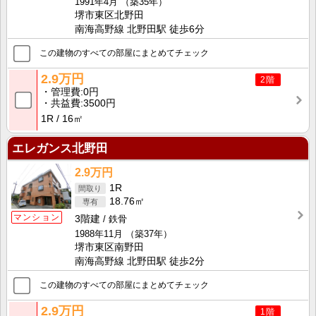
1991年4月
（築35年）
堺市東区北野田
南海高野線 北野田駅 徒歩6分
この建物のすべての部屋にまとめてチェック
2.9万円
2階
管理費
0円
共益費
3500円
1R
16㎡
エレガンス北野田
2.9万円
1R
18.76㎡
マンション
3階建
鉄骨
1988年11月
（築37年）
堺市東区南野田
南海高野線 北野田駅 徒歩2分
この建物のすべての部屋にまとめてチェック
2.9万円
1階