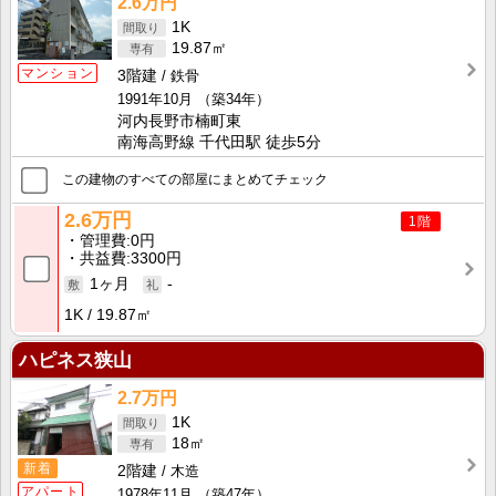
2.6万円
1K
19.87㎡
マンション
3階建
鉄骨
1991年10月
（築34年）
河内長野市楠町東
南海高野線 千代田駅 徒歩5分
この建物のすべての部屋にまとめてチェック
2.6万円
1階
管理費
0円
共益費
3300円
1ヶ月
-
1K
19.87㎡
ハピネス狭山
2.7万円
1K
18㎡
新着
2階建
木造
アパート
1978年11月
（築47年）