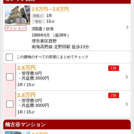
2.6万円～2.8万円
1R
15㎡
マンション
3階建
鉄骨
1988年6月
（築38年）
堺市東区西野
南海高野線 北野田駅 徒歩13分
この建物のすべての部屋にまとめてチェック
2.6万円
1階
管理費
0円
共益費
3000円
1R
15㎡
2.8万円
2階
管理費
0円
共益費
3000円
1R
15㎡
楠古谷マンション