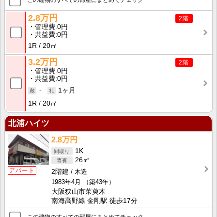
この建物のすべての部屋にまとめてチェック
2.8万円
2階
管理費
0円
共益費
0円
1R
20㎡
3.2万円
2階
管理費
0円
共益費
0円
-
1ヶ月
1R
20㎡
北浦ハイツ
2.8万円
1K
26㎡
アパート
2階建
木造
1983年4月
（築43年）
大阪狭山市茱萸木
南海高野線 金剛駅 徒歩17分