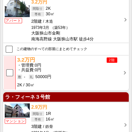
3.2万円
2K
30㎡
アパート
2階建
木造
1973年3月
（築53年）
大阪狭山市金剛
南海高野線 大阪狭山市駅 徒歩4分
この建物のすべての部屋にまとめてチェック
3.2万円
2階
管理費
0円
共益費
0円
-
50000円
2K
30㎡
ラ・フィーネ３号館
2.9万円
1R
16㎡
マンション
3階建
鉄骨