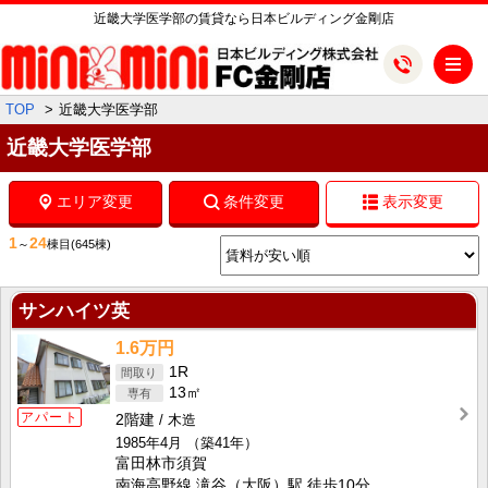
近畿大学医学部の賃貸なら日本ビルディング金剛店
メ
TOP
近畿大学医学部
近畿大学医学部
エリア変更
条件変更
表示変更
1
24
～
棟目
(645棟)
サンハイツ英
1.6万円
1R
13㎡
アパート
2階建
木造
1985年4月
（築41年）
富田林市須賀
南海高野線 滝谷（大阪）駅 徒歩10分