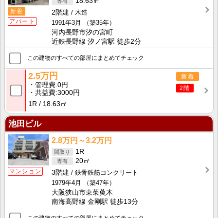
18.63㎡
新着
2階建
木造
アパート
1991年3月
（築35年）
河内長野市汐の宮町
近鉄長野線 汐ノ宮駅 徒歩2分
この建物のすべての部屋にまとめてチェック
2.5万円
新着
管理費
0円
2階
共益費
3000円
1R
18.63㎡
池田ビル
2.8万円～3.2万円
1R
20㎡
マンション
3階建
鉄骨鉄筋コンクリート
1979年4月
（築47年）
大阪狭山市東茱萸木
南海高野線 金剛駅 徒歩13分