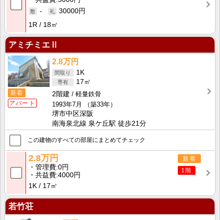
-
30000円
1R
18㎡
アミチミエⅡ
2.8万円
1K
17㎡
新着
2階建
軽量鉄骨
アパート
1993年7月
（築33年）
堺市中区深阪
南海泉北線 泉ケ丘駅 徒歩21分
この建物のすべての部屋にまとめてチェック
2.8万円
新着
管理費
0円
1階
共益費
4000円
1K
17㎡
若竹荘