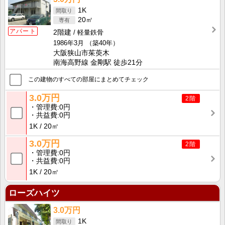
1K
20㎡
アパート
2階建
軽量鉄骨
1986年3月
（築40年）
大阪狭山市茱萸木
南海高野線 金剛駅 徒歩21分
この建物のすべての部屋にまとめてチェック
3.0万円
2階
管理費
0円
共益費
0円
1K
20㎡
3.0万円
2階
管理費
0円
共益費
0円
1K
20㎡
ローズハイツ
3.0万円
1K