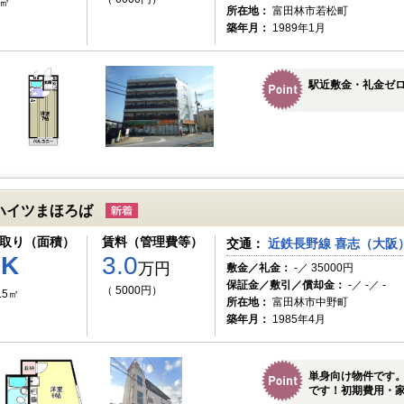
8㎡
所在地：
富田林市若松町
築年月：
1989年1月
駅近敷金・礼金ゼ
ハイツまほろば
取り（面積）
賃料（管理費等）
交通：
近鉄長野線 喜志（大阪）
1K
3.0
万円
敷金／礼金：
-／ 35000円
保証金／敷引／償却金：
-／ -／ -
（ 5000円）
.5㎡
所在地：
富田林市中野町
築年月：
1985年4月
単身向け物件です
です！初期費用・家