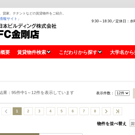
、貸家、テナントなどの賃貸物件をご紹介。
情報サイト」
9:30～18:30／定休日：
社概要
賃貸物件検索
こだわりから探す
大学名から
結果：95件中1～12件を表示しています
表示件数：
1
2
3
4
5
6
7
8
物件を並べ替え
賃