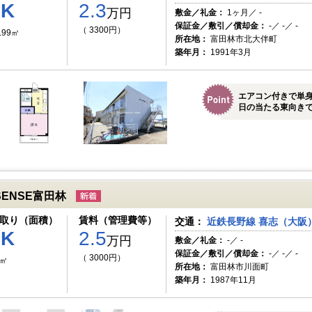
1K
2.3
万円
敷金／礼金：
1ヶ月／ -
保証金／敷引／償却金：
-／ -／ -
（ 3300円）
.99㎡
所在地：
富田林市北大伴町
築年月：
1991年3月
エアコン付きで単身
日の当たる東向きで
SENSE富田林
取り（面積）
賃料（管理費等）
交通：
近鉄長野線 喜志（大阪）
1K
2.5
万円
敷金／礼金：
-／ -
保証金／敷引／償却金：
-／ -／ -
（ 3000円）
7㎡
所在地：
富田林市川面町
築年月：
1987年11月