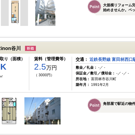
大規模リフォーム
始めませんか。ペ
Rinon谷川
取り（面積）
賃料（管理費等）
交通：
近鉄長野線 富田林西口駅
1K
2.5
万円
敷金／礼金：
-／ -
保証金／敷引／償却金：
-／ -／ -
（ 3000円）
2㎡
所在地：
富田林市谷川町
築年月：
1991年2月
角部屋で駅近の物