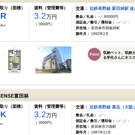
取り（面積）
賃料（管理費等）
交通：
近鉄長野線 富田林駅 徒
1R
3.2
万円
敷金／礼金：
-／ 60000円
保証金／敷引／償却金：
-／ -／ -
（ 3000円）
.8㎡
所在地：
富田林市西板持町
築年月：
1992年2月
収納ベット、収納
る学生さんにオス
SENSE富田林
取り（面積）
賃料（管理費等）
交通：
近鉄長野線 喜志（大阪）
1K
3.2
万円
敷金／礼金：
-／ -
保証金／敷引／償却金：
-／ -／ -
（ 3000円）
7㎡
所在地：
富田林市川面町
築年月：
1987年11月