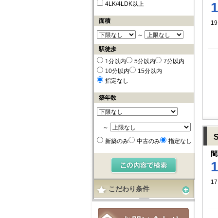
4LK/4LDK以上
面積
19
～
駅徒歩
1分以内
5分以内
7分以内
10分以内
15分以内
指定なし
築年数
～
新築のみ
中古のみ
指定なし
間
1
こだわり条件