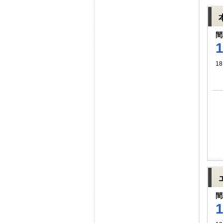
間
18
間