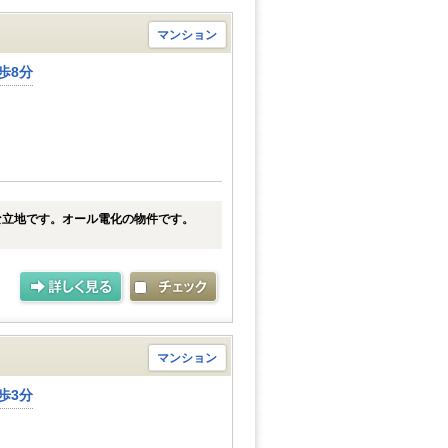
マンション
歩8分
な立地です。オール電化の物件です。
マンション
歩3分