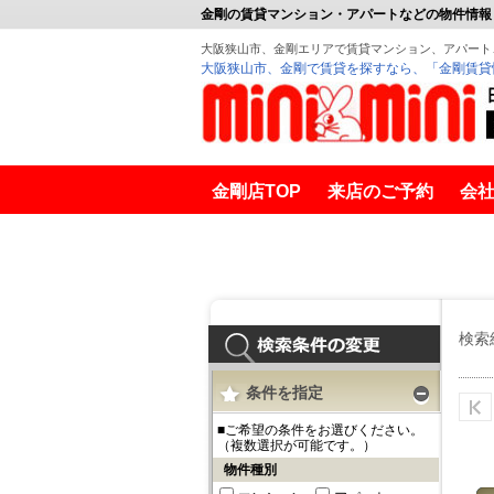
金剛の賃貸マンション・アパートなどの物件情報
大阪狭山市、金剛エリアで賃貸マンション、アパート
大阪狭山市、金剛で賃貸を探すなら、「金剛賃貸
金剛店TOP
来店のご予約
会
金剛賃貸
富田林
検索
条件を指定
■ご希望の条件をお選びください。
（複数選択が可能です。）
物件種別