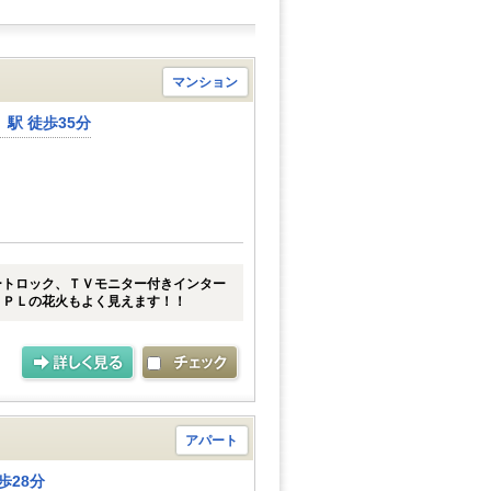
マンション
駅 徒歩35分
ートロック、ＴＶモニター付きインター
。ＰＬの花火もよく見えます！！
アパート
歩28分