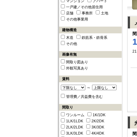
マンション
アパート
一戸建／その他居住用
店舗
事務所
土地
その他事業用
建物構造
間
木造
鉄筋系・鉄骨系
その他
2
画像有無
間取り図あり
外観写真あり
賃料
～
管理費／共益費を含む
間取り
ワンルーム
1K/1DK
1LK/1LDK
2K/2DK
2LK/2LDK
3K/3DK
3LK/3LDK
4K/4DK
間