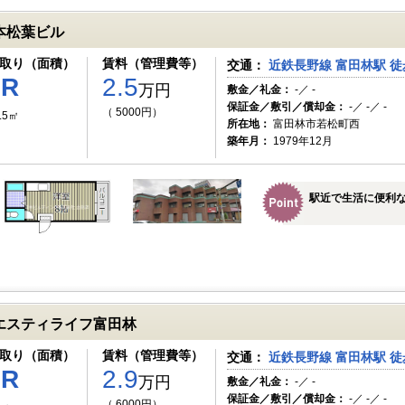
本松葉ビル
取り（面積）
賃料（管理費等）
交通：
近鉄長野線 富田林駅 徒
1R
2.5
万円
敷金／礼金：
-／ -
保証金／敷引／償却金：
-／ -／ -
（ 5000円）
.5㎡
所在地：
富田林市若松町西
築年月：
1979年12月
駅近で生活に便利
エスティライフ富田林
取り（面積）
賃料（管理費等）
交通：
近鉄長野線 富田林駅 徒
1R
2.9
万円
敷金／礼金：
-／ -
保証金／敷引／償却金：
-／ -／ -
（ 6000円）