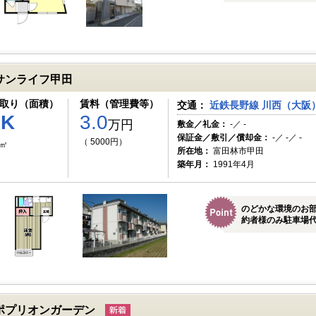
サンライフ甲田
取り（面積）
賃料（管理費等）
交通：
近鉄長野線 川西（大阪）
1K
3.0
万円
敷金／礼金：
-／ -
保証金／敷引／償却金：
-／ -／ -
（ 5000円）
8㎡
所在地：
富田林市甲田
築年月：
1991年4月
のどかな環境のお
約者様のみ駐車場
ポプリオンガーデン