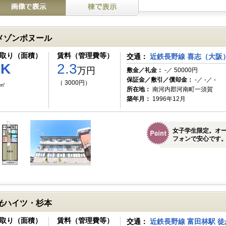
メゾンボヌール
取り（面積）
賃料（管理費等）
交通：
近鉄長野線 喜志（大阪）
1K
2.3
万円
敷金／礼金：
-／ 50000円
保証金／敷引／償却金：
-／ -／ -
（ 3000円）
1㎡
所在地：
南河内郡河南町一須賀
築年月：
1996年12月
女子学生限定。オ
フォンで安心です
光ハイツ・杉本
取り（面積）
賃料（管理費等）
交通：
近鉄長野線 富田林駅 徒