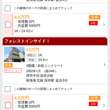
この建物のすべての部屋にまとめてチェック
4.5万円
新着
管理費
0円
3階
共益費
5000円
1K
24.02㎡
フォレストインサイドⅠ
4.5万円
1K
24.6㎡
新着
4階建
鉄筋コンクリート
マンション
2002年1月
（築24年）
堺市中区深井沢町
南海泉北線 深井駅 徒歩3分
この建物のすべての部屋にまとめてチェック
4.5万円
新着
管理費
0円
2階
共益費
5000円