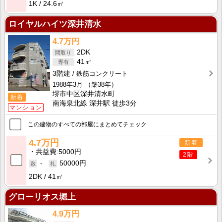
1K
24.6㎡
ロイヤルハイツ深井清水
4.7万円
2DK
41㎡
3階建
鉄筋コンクリート
1988年3月
（築38年）
堺市中区深井清水町
新着
南海泉北線 深井駅 徒歩3分
マンション
この建物のすべての部屋にまとめてチェック
4.7万円
新着
共益費
5000円
2階
-
50000円
2DK
41㎡
グローリオス堀上
4.9万円