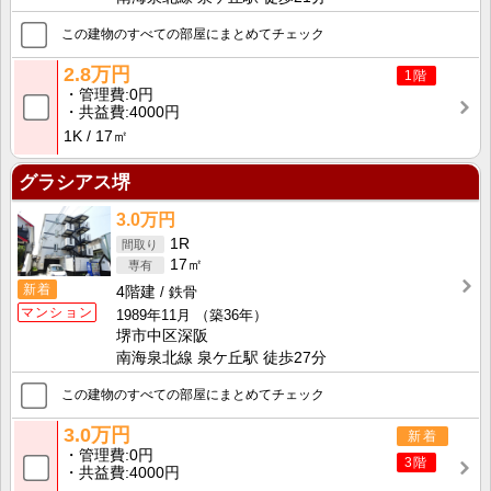
この建物のすべての部屋にまとめてチェック
2.8万円
1階
管理費
0円
共益費
4000円
1K
17㎡
グラシアス堺
3.0万円
1R
17㎡
新着
4階建
鉄骨
マンション
1989年11月
（築36年）
堺市中区深阪
南海泉北線 泉ケ丘駅 徒歩27分
この建物のすべての部屋にまとめてチェック
3.0万円
新着
管理費
0円
3階
共益費
4000円