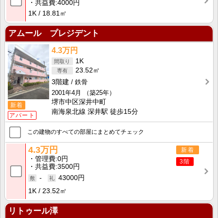
共益費
4000円
1K
18.81㎡
アムール プレジデント
4.3万円
1K
23.52㎡
3階建
鉄骨
2001年4月
（築25年）
堺市中区深井中町
新着
南海泉北線 深井駅 徒歩15分
アパート
この建物のすべての部屋にまとめてチェック
4.3万円
新着
管理費
0円
3階
共益費
3500円
-
43000円
1K
23.52㎡
リトゥール澤