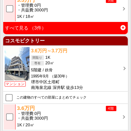
3階
管理費
0円
共益費
3000円
1K
18㎡
すべて見る
（3件）
コスモビクトリー
3.6万円～3.7万円
1K
20㎡
5階建
鉄骨
1995年9月
（築30年）
堺市中区土塔町
マンション
南海泉北線 深井駅 徒歩13分
この建物のすべての部屋にまとめてチェック
3.6万円
4階
管理費
0円
共益費
3000円
1K
20㎡