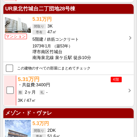
UR泉北竹城台二丁団地28号棟
5.31万円
3K
47㎡
マンション
5階建
鉄筋コンクリート
1973年1月
（築53年）
堺市南区竹城台
南海泉北線 泉ケ丘駅 徒歩10分
この建物のすべての部屋にまとめてチェック
5.31万円
4階
共益費
3400円
2ヶ月
-
3K
47㎡
メゾン・ド・ヴァレ
5.3万円
2DK
51.6㎡