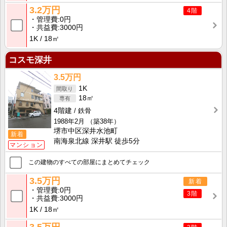
3.2万円
4階
管理費
0円
共益費
3000円
1K
18㎡
コスモ深井
3.5万円
1K
18㎡
4階建
鉄骨
1988年2月
（築38年）
堺市中区深井水池町
新着
南海泉北線 深井駅 徒歩5分
マンション
この建物のすべての部屋にまとめてチェック
3.5万円
新着
管理費
0円
3階
共益費
3000円
1K
18㎡
3.5万円