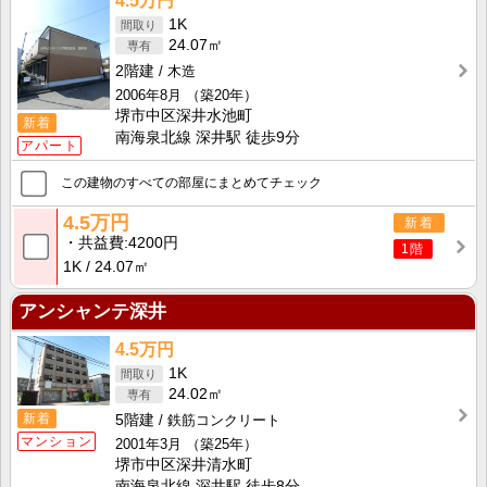
4.5万円
1K
24.07㎡
2階建
木造
2006年8月
（築20年）
堺市中区深井水池町
新着
南海泉北線 深井駅 徒歩9分
アパート
この建物のすべての部屋にまとめてチェック
4.5万円
新着
共益費
4200円
1階
1K
24.07㎡
アンシャンテ深井
4.5万円
1K
24.02㎡
新着
5階建
鉄筋コンクリート
マンション
2001年3月
（築25年）
堺市中区深井清水町
南海泉北線 深井駅 徒歩8分