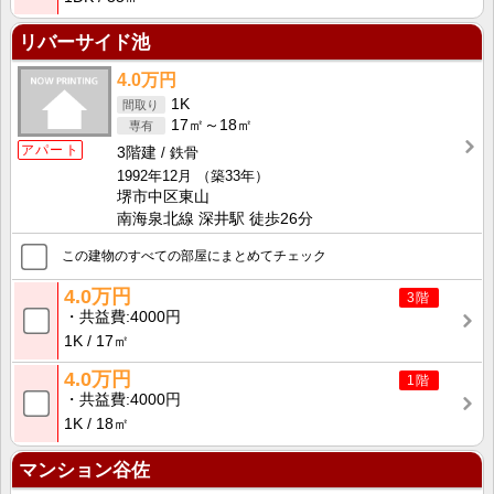
リバーサイド池
4.0万円
1K
17㎡～18㎡
アパート
3階建
鉄骨
1992年12月
（築33年）
堺市中区東山
南海泉北線 深井駅 徒歩26分
この建物のすべての部屋にまとめてチェック
4.0万円
3階
共益費
4000円
1K
17㎡
4.0万円
1階
共益費
4000円
1K
18㎡
マンション谷佐