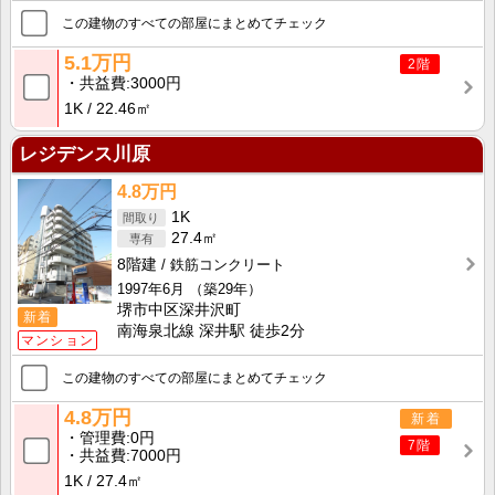
この建物のすべての部屋にまとめてチェック
5.1万円
2階
共益費
3000円
1K
22.46㎡
レジデンス川原
4.8万円
1K
27.4㎡
8階建
鉄筋コンクリート
1997年6月
（築29年）
堺市中区深井沢町
新着
南海泉北線 深井駅 徒歩2分
マンション
この建物のすべての部屋にまとめてチェック
4.8万円
新着
管理費
0円
7階
共益費
7000円
1K
27.4㎡