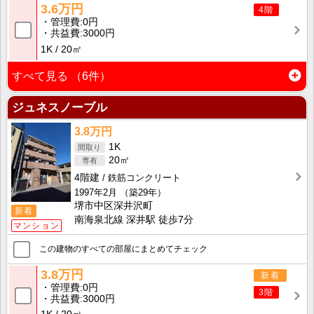
3.6万円
4階
管理費
0円
共益費
3000円
1K
20㎡
すべて見る
（6件）
ジュネスノーブル
3.8万円
1K
20㎡
4階建
鉄筋コンクリート
1997年2月
（築29年）
堺市中区深井沢町
新着
南海泉北線 深井駅 徒歩7分
マンション
この建物のすべての部屋にまとめてチェック
3.8万円
新着
管理費
0円
3階
共益費
3000円