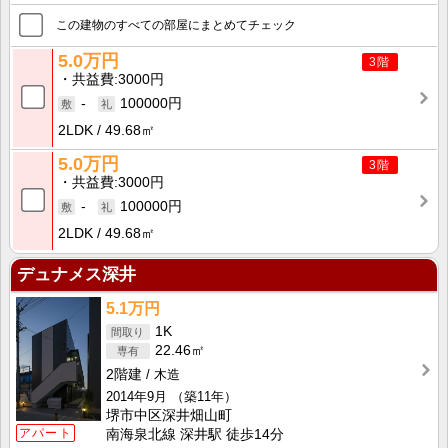
この建物のすべての部屋にまとめてチェック
5.0万円
3階
共益費
3000円
-
100000円
2LDK
49.68㎡
5.0万円
3階
共益費
3000円
-
100000円
2LDK
49.68㎡
デュナメス深井
5.1万円
1K
22.46㎡
2階建
木造
2014年9月
（築11年）
堺市中区深井畑山町
アパート
南海泉北線 深井駅 徒歩14分