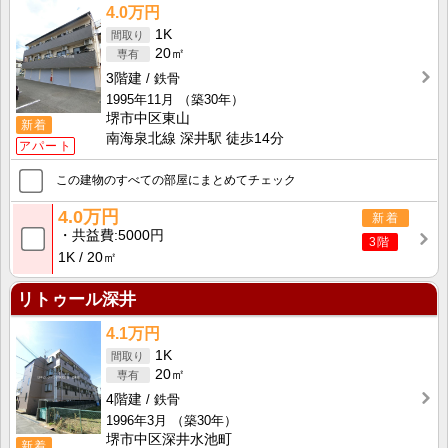
4.0万円
1K
20㎡
3階建
鉄骨
1995年11月
（築30年）
堺市中区東山
新着
南海泉北線 深井駅 徒歩14分
アパート
この建物のすべての部屋にまとめてチェック
4.0万円
新着
共益費
5000円
3階
1K
20㎡
リトゥール深井
4.1万円
1K
20㎡
4階建
鉄骨
1996年3月
（築30年）
堺市中区深井水池町
新着