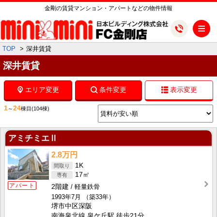
金剛の賃貸マンション・アパートなどの物件情報
メ
TOP
深井賃貸
深井賃貸
エリア変更
条件変更
表示変更
1
24
～
棟目
(104棟)
アミチミエⅡ
2.8万円
1K
17㎡
アパート
2階建
軽量鉄骨
1993年7月
（築33年）
堺市中区深阪
南海泉北線 泉ケ丘駅 徒歩21分