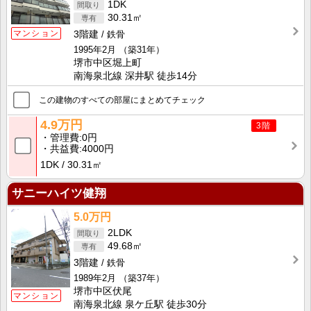
1DK
30.31㎡
マンション
3階建
鉄骨
1995年2月
（築31年）
堺市中区堀上町
南海泉北線 深井駅 徒歩14分
この建物のすべての部屋にまとめてチェック
4.9万円
3階
管理費
0円
共益費
4000円
1DK
30.31㎡
サニーハイツ健翔
5.0万円
2LDK
49.68㎡
3階建
鉄骨
1989年2月
（築37年）
堺市中区伏尾
マンション
南海泉北線 泉ケ丘駅 徒歩30分