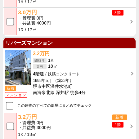
1R
17㎡
3.0万円
3階
管理費
0円
共益費
4000円
1R
17㎡
リバーズマンション
3.2万円
1K
18㎡
4階建
鉄筋コンクリート
1993年5月
（築33年）
堺市中区深井水池町
新着
南海泉北線 深井駅 徒歩4分
マンション
この建物のすべての部屋にまとめてチェック
3.2万円
新着
管理費
0円
4階
共益費
3000円
1K
18㎡