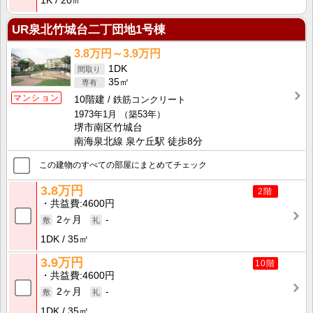
1K
20㎡
UR泉北竹城台二丁団地1号棟
3.8万円～3.9万円
1DK
35㎡
マンション
10階建
鉄筋コンクリート
1973年1月
（築53年）
堺市南区竹城台
南海泉北線 泉ケ丘駅 徒歩8分
この建物のすべての部屋にまとめてチェック
3.8万円
2階
共益費
4600円
2ヶ月
-
1DK
35㎡
3.9万円
10階
共益費
4600円
2ヶ月
-
1DK
35㎡