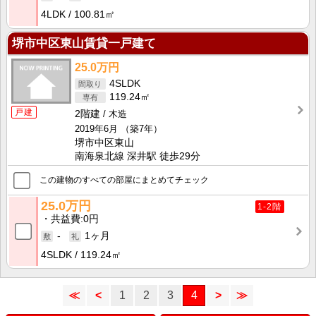
4LDK
100.81㎡
堺市中区東山賃貸一戸建て
25.0万円
4SLDK
119.24㎡
戸建
2階建
木造
2019年6月
（築7年）
堺市中区東山
南海泉北線 深井駅 徒歩29分
この建物のすべての部屋にまとめてチェック
25.0万円
1-2階
共益費
0円
-
1ヶ月
4SLDK
119.24㎡
≪
<
1
2
3
4
>
≫