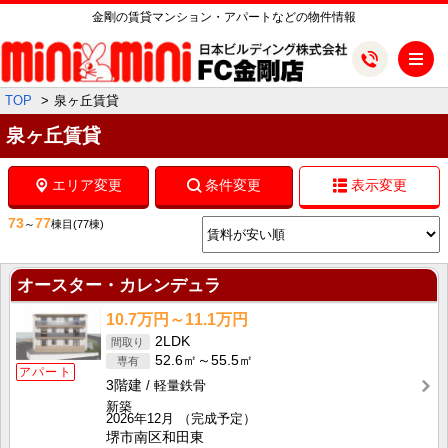
金剛の賃貸マンション・アパートなどの物件情報
メ
TOP
泉ヶ丘賃貸
泉ヶ丘賃貸
エリア変更
条件変更
表示変更
73
77
～
棟目
(77棟)
オースター・カレンデュラ
10.7万円～11.1万円
2LDK
52.6㎡～55.5㎡
アパート
3階建
軽量鉄骨
新築
2026年12月
（完成予定）
堺市南区和田東