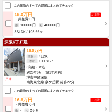
この建物のすべての部屋にまとめてチェック
15.0万円
1-2階
共益費
0円
100000円
400000円
3SLDK
108.66㎡
深阪6丁戸建
16.8万円
4LDK
100.81㎡
3階建
木造
2026年6月
（築1年未満）
堺市中区深阪
戸建
南海泉北線 泉ケ丘駅 徒歩22分
この建物のすべての部屋にまとめてチェック
16.8万円
1-3階
共益費
0円
-
2ヶ月