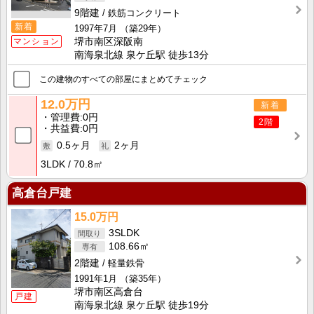
9階建
鉄筋コンクリート
新着
1997年7月
（築29年）
マンション
堺市南区深阪南
南海泉北線 泉ケ丘駅 徒歩13分
この建物のすべての部屋にまとめてチェック
12.0万円
新着
管理費
0円
2階
共益費
0円
0.5ヶ月
2ヶ月
3LDK
70.8㎡
高倉台戸建
15.0万円
3SLDK
108.66㎡
2階建
軽量鉄骨
1991年1月
（築35年）
堺市南区高倉台
戸建
南海泉北線 泉ケ丘駅 徒歩19分