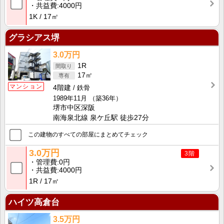
共益費
4000円
1K
17㎡
グラシアス堺
3.0万円
1R
17㎡
マンション
4階建
鉄骨
1989年11月
（築36年）
堺市中区深阪
南海泉北線 泉ケ丘駅 徒歩27分
この建物のすべての部屋にまとめてチェック
3.0万円
3階
管理費
0円
共益費
4000円
1R
17㎡
ハイツ高倉台
3.5万円