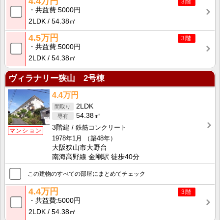
4.4万円
3階
共益費
5000円
2LDK
54.38㎡
4.5万円
3階
共益費
5000円
2LDK
54.38㎡
ヴィラナリー狭山 2号棟
4.4万円
2LDK
54.38㎡
3階建
鉄筋コンクリート
マンション
1978年1月
（築48年）
大阪狭山市大野台
南海高野線 金剛駅 徒歩40分
この建物のすべての部屋にまとめてチェック
4.4万円
3階
共益費
5000円
2LDK
54.38㎡