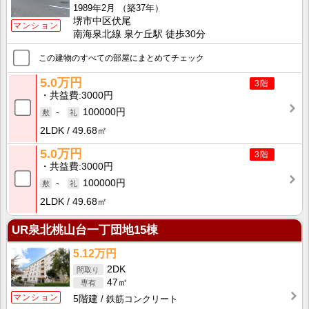
1989年2月
（築37年）
堺市中区伏尾
マンション
南海泉北線 泉ケ丘駅 徒歩30分
この建物のすべての部屋にまとめてチェック
5.0万円
3階
共益費
3000円
-
100000円
2LDK
49.68㎡
5.0万円
3階
共益費
3000円
-
100000円
2LDK
49.68㎡
UR泉北桃山台一丁団地15棟
5.12万円
2DK
47㎡
マンション
5階建
鉄筋コンクリート