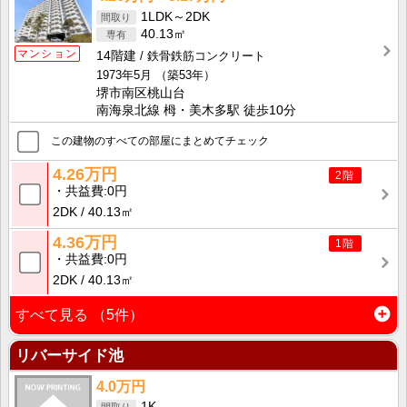
1LDK～2DK
40.13㎡
マンション
14階建
鉄骨鉄筋コンクリート
1973年5月
（築53年）
堺市南区桃山台
南海泉北線 栂・美木多駅 徒歩10分
この建物のすべての部屋にまとめてチェック
4.26万円
2階
共益費
0円
2DK
40.13㎡
4.36万円
1階
共益費
0円
2DK
40.13㎡
すべて見る
（5件）
リバーサイド池
4.0万円
1K