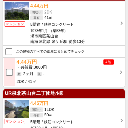
4.44万円
2DK
41㎡
マンション
5階建
鉄筋コンクリート
1973年1月
（築53年）
堺市南区茶山台
南海泉北線 泉ケ丘駅 徒歩13分
この建物のすべての部屋にまとめてチェック
4.44万円
4階
共益費
3800円
2ヶ月
-
2DK
41㎡
UR泉北茶山台二丁団地4棟
4.45万円
1LDK
50㎡
マンション
5階建
鉄筋コンクリート