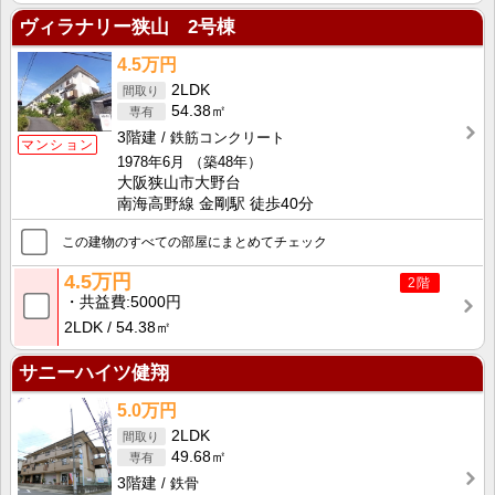
ヴィラナリー狭山 2号棟
4.5万円
2LDK
54.38㎡
3階建
鉄筋コンクリート
マンション
1978年6月
（築48年）
大阪狭山市大野台
南海高野線 金剛駅 徒歩40分
この建物のすべての部屋にまとめてチェック
4.5万円
2階
共益費
5000円
2LDK
54.38㎡
サニーハイツ健翔
5.0万円
2LDK
49.68㎡
3階建
鉄骨