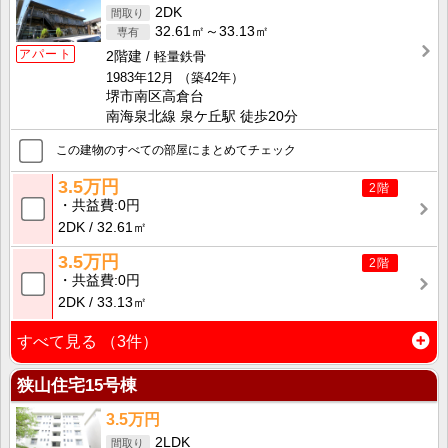
2DK
32.61㎡～33.13㎡
アパート
2階建
軽量鉄骨
1983年12月
（築42年）
堺市南区高倉台
南海泉北線 泉ケ丘駅 徒歩20分
この建物のすべての部屋にまとめてチェック
3.5万円
2階
共益費
0円
2DK
32.61㎡
3.5万円
2階
共益費
0円
2DK
33.13㎡
すべて見る
（3件）
狭山住宅15号棟
3.5万円
2LDK