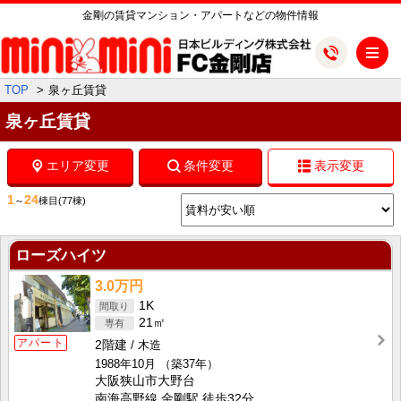
金剛の賃貸マンション・アパートなどの物件情報
メ
TOP
泉ヶ丘賃貸
泉ヶ丘賃貸
エリア変更
条件変更
表示変更
1
24
～
棟目
(77棟)
ローズハイツ
3.0万円
1K
21㎡
アパート
2階建
木造
1988年10月
（築37年）
大阪狭山市大野台
南海高野線 金剛駅 徒歩32分