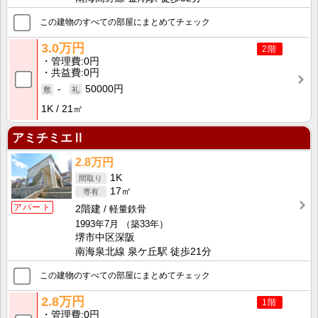
この建物のすべての部屋にまとめてチェック
3.0万円
2階
管理費
0円
共益費
0円
-
50000円
1K
21㎡
アミチミエⅡ
2.8万円
1K
17㎡
アパート
2階建
軽量鉄骨
1993年7月
（築33年）
堺市中区深阪
南海泉北線 泉ケ丘駅 徒歩21分
この建物のすべての部屋にまとめてチェック
2.8万円
1階
管理費
0円