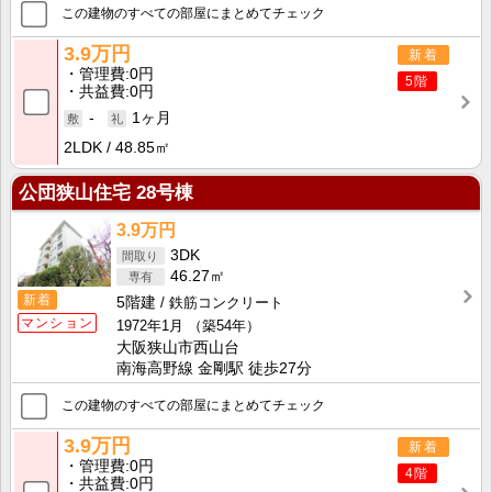
この建物のすべての部屋にまとめてチェック
3.9万円
新着
管理費
0円
5階
共益費
0円
-
1ヶ月
2LDK
48.85㎡
公団狭山住宅 28号棟
3.9万円
3DK
46.27㎡
新着
5階建
鉄筋コンクリート
マンション
1972年1月
（築54年）
大阪狭山市西山台
南海高野線 金剛駅 徒歩27分
この建物のすべての部屋にまとめてチェック
3.9万円
新着
管理費
0円
4階
共益費
0円