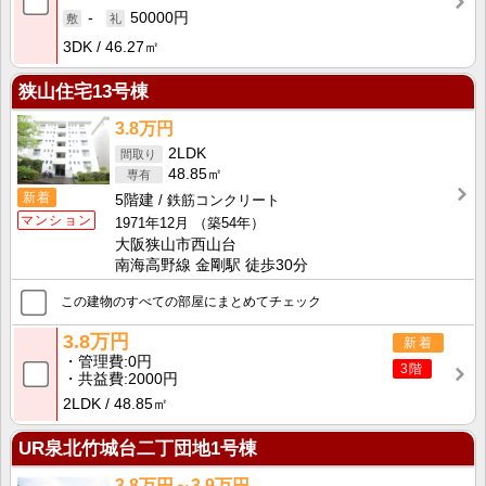
-
50000円
3DK
46.27㎡
狭山住宅13号棟
3.8万円
2LDK
48.85㎡
新着
5階建
鉄筋コンクリート
マンション
1971年12月
（築54年）
大阪狭山市西山台
南海高野線 金剛駅 徒歩30分
この建物のすべての部屋にまとめてチェック
3.8万円
新着
管理費
0円
3階
共益費
2000円
2LDK
48.85㎡
UR泉北竹城台二丁団地1号棟
3.8万円～3.9万円