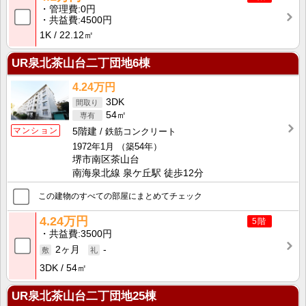
管理費
0円
共益費
4500円
1K
22.12㎡
UR泉北茶山台二丁団地6棟
4.24万円
3DK
54㎡
マンション
5階建
鉄筋コンクリート
1972年1月
（築54年）
堺市南区茶山台
南海泉北線 泉ケ丘駅 徒歩12分
この建物のすべての部屋にまとめてチェック
4.24万円
5階
共益費
3500円
2ヶ月
-
3DK
54㎡
UR泉北茶山台二丁団地25棟