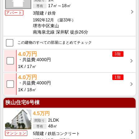
17㎡～18㎡
アパート
3階建
鉄骨
1992年12月
（築33年）
堺市中区東山
南海泉北線 深井駅 徒歩26分
この建物のすべての部屋にまとめてチェック
4.0万円
3階
共益費
4000円
1K
17㎡
4.0万円
1階
共益費
4000円
1K
18㎡
狭山住宅6号棟
4.5万円
2LDK
48㎡
マンション
5階建
鉄筋コンクリート