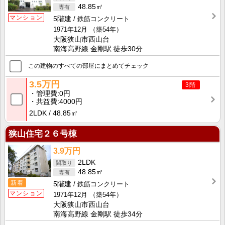
48.85㎡
マンション
5階建
鉄筋コンクリート
1971年12月
（築54年）
大阪狭山市西山台
南海高野線 金剛駅 徒歩30分
この建物のすべての部屋にまとめてチェック
3.5万円
3階
管理費
0円
共益費
4000円
2LDK
48.85㎡
狭山住宅２６号棟
3.9万円
2LDK
48.85㎡
新着
5階建
鉄筋コンクリート
マンション
1971年12月
（築54年）
大阪狭山市西山台
南海高野線 金剛駅 徒歩34分