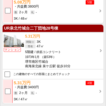
5.08万円
5階
共益費
3800円
2ヶ月
-
3K
48㎡
UR泉北竹城台二丁団地28号棟
5.31万円
3K
47㎡
マンション
5階建
鉄筋コンクリート
1973年1月
（築53年）
堺市南区竹城台
南海泉北線 泉ケ丘駅 徒歩10分
この建物のすべての部屋にまとめてチェック
5.31万円
4階
共益費
3400円
2ヶ月
-
3K
47㎡