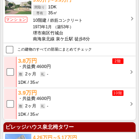
1DK
35㎡
マンション
10階建
鉄筋コンクリート
1973年1月
（築53年）
堺市南区竹城台
南海泉北線 泉ケ丘駅 徒歩8分
この建物のすべての部屋にまとめてチェック
3.8万円
2階
共益費
4600円
2ヶ月
-
1DK
35㎡
3.9万円
10階
共益費
4600円
2ヶ月
-
1DK
35㎡
ビレッジハウス泉北栂タワー
4.26万円～5.17万円