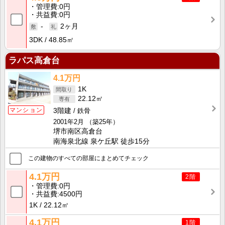
管理費
0円
共益費
0円
-
2ヶ月
3DK
48.85㎡
ラパス高倉台
4.1万円
1K
22.12㎡
マンション
3階建
鉄骨
2001年2月
（築25年）
堺市南区高倉台
南海泉北線 泉ケ丘駅 徒歩15分
この建物のすべての部屋にまとめてチェック
4.1万円
2階
管理費
0円
共益費
4500円
1K
22.12㎡
4.1万円
1階