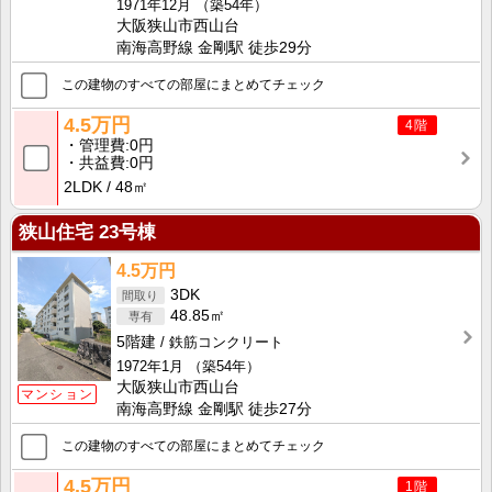
1971年12月
（築54年）
大阪狭山市西山台
南海高野線 金剛駅 徒歩29分
この建物のすべての部屋にまとめてチェック
4.5万円
4階
管理費
0円
共益費
0円
2LDK
48㎡
狭山住宅 23号棟
4.5万円
3DK
48.85㎡
5階建
鉄筋コンクリート
1972年1月
（築54年）
大阪狭山市西山台
マンション
南海高野線 金剛駅 徒歩27分
この建物のすべての部屋にまとめてチェック
4.5万円
1階