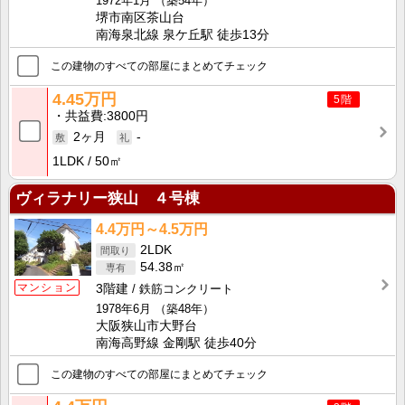
1972年1月
（築54年）
堺市南区茶山台
南海泉北線 泉ケ丘駅 徒歩13分
この建物のすべての部屋にまとめてチェック
4.45万円
5階
共益費
3800円
2ヶ月
-
1LDK
50㎡
ヴィラナリー狭山 ４号棟
4.4万円～4.5万円
2LDK
54.38㎡
マンション
3階建
鉄筋コンクリート
1978年6月
（築48年）
大阪狭山市大野台
南海高野線 金剛駅 徒歩40分
この建物のすべての部屋にまとめてチェック