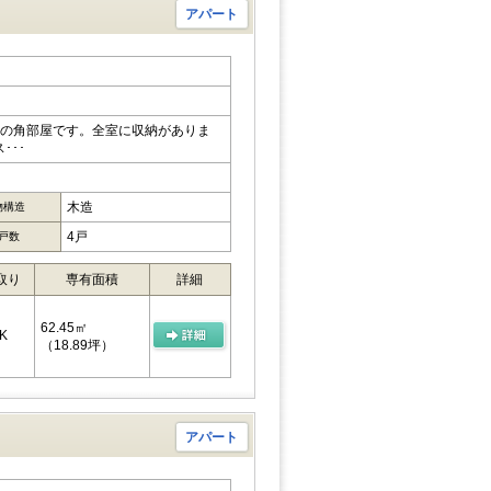
アパート
きの角部屋です。全室に収納がありま
･･･
木造
物構造
4戸
戸数
取り
専有面積
詳細
62.45㎡
K
（18.89坪）
アパート