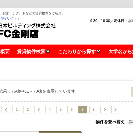
、貸家、テナントなどの賃貸物件をご紹介。
情報サイト」
9:30～18:30／定休日：
社概要
賃貸物件検索
こだわりから探す
大学名から
結果：76棟中61～70棟を表示しています
1
2
3
4
5
6
7
8
物件を並べ替え
賃