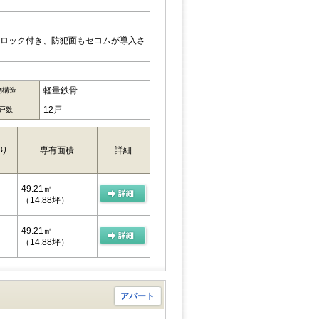
トロック付き、防犯面もセコムが導入さ
軽量鉄骨
物構造
12戸
戸数
り
専有面積
詳細
49.21㎡
（14.88坪）
49.21㎡
（14.88坪）
アパート