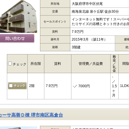
大阪府堺市中区伏尾
所在地
南海泉北線 泉ケ丘駅 徒歩30分
交通
インターネット無料です！スーパー
セールスポイント
たりサイズの浴槽とネット付きのお部
7.9万円
賃料
2015年3月 （築11年）
築年月
建
3階建
規模
総
敷
金
所在階
賃料
管理費／共益費
／
間
チェック
礼
金
-
／
2階
7.9万円
1LDK
-
／ 7000円
1.5
ヶ
月
カーサ高善Ｄ棟 堺市南区高倉台