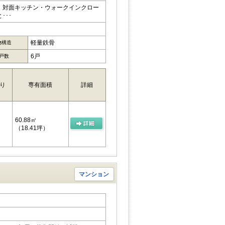
、対面キッチン・ウォークインクロー
･･･
軽量鉄骨
物構造
6戸
戸数
り
専有面積
詳細
60.88㎡
（18.41坪）
マンション