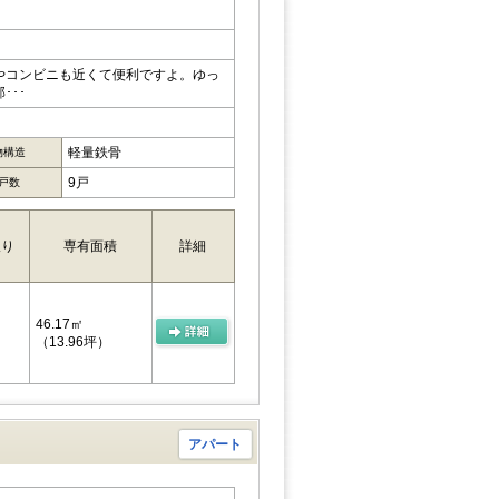
やコンビニも近くて便利ですよ。ゆっ
･･･
軽量鉄骨
物構造
9戸
戸数
取り
専有面積
詳細
46.17㎡
（13.96坪）
アパート