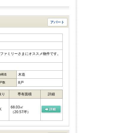
アパート
、ファミリーさまにオススメ物件です。
木造
物構造
8戸
戸数
取り
専有面積
詳細
68.03㎡
K
（20.57坪）