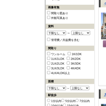
画像有無
間取り図あり
外観写真あり
賃料
～
管理費／共益費を含む
間取り
ワンルーム
1K/1DK
1LK/1LDK
2K/2DK
2LK/2LDK
3K/3DK
3LK/3LDK
4K/4DK
4LK/4LDK以上
面積
～
駅徒歩
1分以内
5分以内
7分以内
10分以内
15分以内