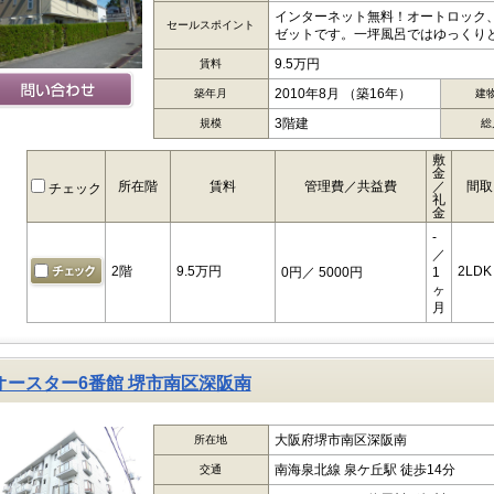
インターネット無料！オートロック
セールスポイント
ゼットです。一坪風呂ではゆっくりと
9.5万円
賃料
2010年8月 （築16年）
築年月
建
3階建
規模
総
敷
金
所在階
賃料
管理費／共益費
／
間取
チェック
礼
金
-
／
2階
9.5万円
2LDK
0円
／ 5000円
1
ヶ
月
オースター6番館 堺市南区深阪南
大阪府堺市南区深阪南
所在地
南海泉北線 泉ケ丘駅 徒歩14分
交通