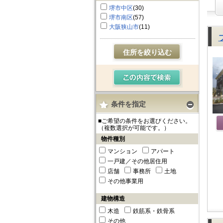
堺市中区
(30)
堺市南区
(57)
大阪狭山市
(11)
住所を絞り込む
条件を指定
■ご希望の条件をお選びください。
（複数選択が可能です。）
物件種別
マンション
アパート
一戸建／その他居住用
店舗
事務所
土地
その他事業用
建物構造
木造
鉄筋系・鉄骨系
その他