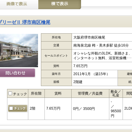
ブリーゼⅡ 堺市南区檜尾
大阪府堺市南区檜尾
所在地
南海泉北線 栂・美木多駅 徒歩16分
交通
オシャレな外観の3LDK。新婚さま
セールスポイント
インターネット無料、浴室乾燥機･･･
7.65万円
賃料
2011年1月 （築15年）
築年月
建
2階建
規模
総
敷金／
所在階
賃料
管理費／共益費
間
チェック
礼金
-
／
2階
7.65万円
2LD
0円
／ 3500円
96500
円