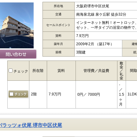
大阪府堺市中区伏尾
所在地
南海泉北線 泉ケ丘駅 徒歩32分
交通
インターネット無料！オートロック
セールスポイント
ゼット、一坪タイプの浴室の物件で、
7.9万円
賃料
2009年2月 （築17年）
築年月
建
3階建
規模
総
敷
金
所在階
賃料
管理費／共益費
／
間
チェック
礼
金
-
／
2階
7.9万円
1LDK
0円
／ 7000円
1.5
ヶ
月
パラッツォ伏尾 堺市中区伏尾