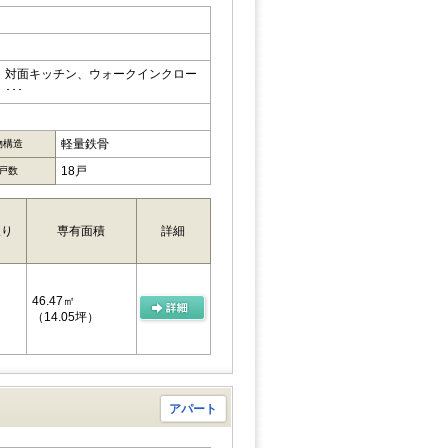
、対面キッチン、ウォークインクロー
･･･
軽量鉄骨
物構造
18戸
戸数
取り
専有面積
詳細
46.47㎡
（14.05坪）
アパート