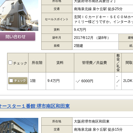
大阪府堺市南区高倉台２丁
所在地
南海泉北線 泉ケ丘駅 徒歩25分
交通
玄関ＩＣカードキー・ＳＥＣＯＭホ
セールスポイント
ァミリー様どうですか。インターネッ
9.4万円
賃料
2017年12月 （築8年）
築年月
建
2階建
規模
総
敷
金
所在階
賃料
管理費／共益費
／
間取
チェック
礼
金
-
1階
9.4万円
2LDK
-
／ 6000円
／
-
オースター１番館 堺市南区和田東
大阪府堺市南区和田東
所在地
南海泉北線 泉ケ丘駅 徒歩15分
交通