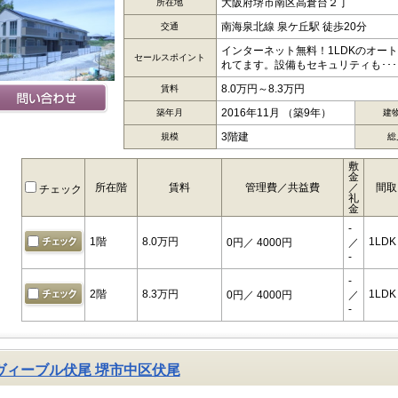
大阪府堺市南区高倉台２丁
所在地
南海泉北線 泉ケ丘駅 徒歩20分
交通
インターネット無料！1LDKのオー
セールスポイント
れてます。設備もセキュリティも･･･
8.0万円～8.3万円
賃料
2016年11月 （築9年）
築年月
建
3階建
規模
総
敷
金
所在階
賃料
管理費／共益費
／
間取
チェック
礼
金
-
1階
8.0万円
1LDK
0円
／ 4000円
／
-
-
2階
8.3万円
1LDK
0円
／ 4000円
／
-
ヴィーブル伏尾 堺市中区伏尾