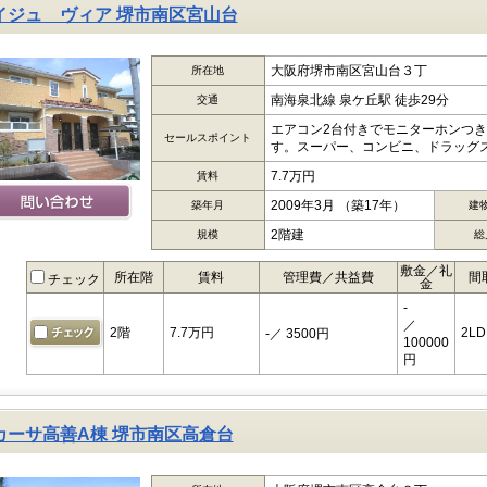
イジュ ヴィア 堺市南区宮山台
大阪府堺市南区宮山台３丁
所在地
南海泉北線 泉ケ丘駅 徒歩29分
交通
エアコン2台付きでモニターホンつ
セールスポイント
す。スーパー、コンビニ、ドラッグス
7.7万円
賃料
2009年3月 （築17年）
築年月
建
2階建
規模
総
敷金／礼
所在階
賃料
管理費／共益費
間
チェック
金
-
／
2階
7.7万円
2LD
-
／ 3500円
100000
円
カーサ高善A棟 堺市南区高倉台