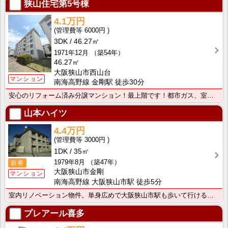
狭山住宅第5号棟
4.1万円
6000円
3DK
46.27㎡
1971年12月
（築54年）
46.27㎡
大阪狭山市西山台
マンション
南海高野線 金剛駅 徒歩30分
安心のリフォーム済み分譲マンション！最上階です！都市ガス、室内明るいです。
山本ハイツ
4.4万円
3000円
1DK
35㎡
1979年8月
（築47年）
新着
大阪狭山市金剛
マンション
南海高野線 大阪狭山市駅 徒歩5分
室内リノベーション物件。単身広めで大阪狭山市駅も歩いて行ける距離です。
プレアール喜多