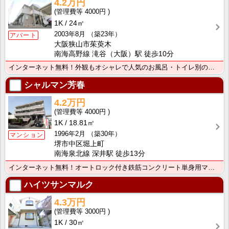
4.2万円
4000円
1K
24㎡
2003年8月
（築23年）
アパート
大阪狭山市茱萸木
南海高野線 滝谷（大阪）駅 徒歩10分
インターネット無料！外観もオシャレで人気のお風呂・トイレ別のセパレートタイプのお部屋です。敷金礼金0･･･
シャルマン芳春
4.2万円
4000円
1K
18.81㎡
1996年2月
（築30年）
マンション
堺市中区堀上町
南海泉北線 深井駅 徒歩13分
インターネット無料！オートロック付き鉄筋コンクリート単身用マンション。ペット飼育可能。宅配ボックスあ･･･
ハイツサンマルク
4.3万円
3000円
1K
30㎡