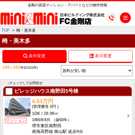
金剛の賃貸マンション・アパートなどの物件情報
メ
TOP
栂・美木多
栂・美木多
条件変更
表示変更
169
192
～
件目
(522件)
↓チェックしてお問合せ
ビレッジハウス南野田5号棟
4.53万円
0円
1DK
28.98㎡
1966年8月
（築60年）
マンション
堺市東区南野田
南海高野線 狭山駅 徒歩9分