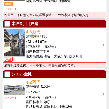
南海高野線 千代田駅 徒歩9分
新着
アパート
お風呂トイレ別で室内洗濯置き場にこのお家賃は魅力的です！！
木戸3丁目戸建
4.6万円
0円
4DK
64.97㎡
1978年8月
（築48年）
河内長野市木戸
南海高野線 滝谷（大阪）駅 徒歩10分
戸建
最寄駅徒歩圏内。オール電化。閑静な住宅街です。
シエル金剛
4.2万円
4100円
1K
24㎡
2005年2月
（築21年）
アパート
富田林市川向町
近鉄長野線 富田林駅 徒歩12分