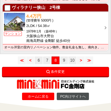
ヴィラナリー狭山 2号棟
4.4万円
5000円
2LDK
54.38㎡
1978年1月
（築48年）
マンション
大阪狭山市大野台
南海高野線 金剛駅 徒歩40分
オール洋室の室内リノベーション物件。敷金礼金も無し、南向き。水回りがキレイで新婚さんにオススメです。
≪
<
6
7
8
9
10
>
≫
条件変更
ホームに戻る
PC向けサイトへ