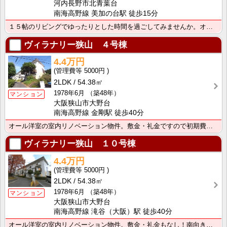
河内長野市北青葉台
南海高野線 美加の台駅 徒歩15分
１５帖のリビングでゆったりとした時間を過ごしてみませんか。オール洋室で収納も多いです。保証人不要、初･･･
ヴィラナリー狭山 ４号棟
4.4万円
5000円
2LDK
54.38㎡
1978年6月
（築48年）
マンション
大阪狭山市大野台
南海高野線 金剛駅 徒歩40分
オール洋室の室内リノベーション物件。敷金・礼金ですので初期費用も抑えれます。角部屋！
ヴィラナリー狭山 １０号棟
4.4万円
5000円
2LDK
54.38㎡
1978年6月
（築48年）
マンション
大阪狭山市大野台
南海高野線 滝谷（大阪）駅 徒歩40分
オール洋室の室内リノベーション物件。敷金・礼金もなし！南向き。水回りがキレイで新婚さんにオススメです･･･