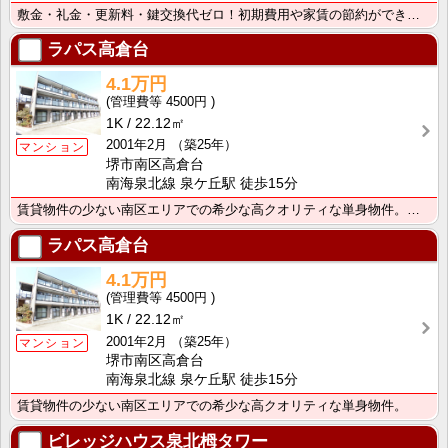
敷金・礼金・更新料・鍵交換代ゼロ！初期費用や家賃の節約ができます。駅前はスーパー・コンビニ・銀行・飲･･･
ラパス高倉台
4.1万円
4500円
1K
22.12㎡
2001年2月
（築25年）
マンション
堺市南区高倉台
南海泉北線 泉ケ丘駅 徒歩15分
賃貸物件の少ない南区エリアでの希少な高クオリティな単身物件。詳しくはお問合せ下さい！
ラパス高倉台
4.1万円
4500円
1K
22.12㎡
2001年2月
（築25年）
マンション
堺市南区高倉台
南海泉北線 泉ケ丘駅 徒歩15分
賃貸物件の少ない南区エリアでの希少な高クオリティな単身物件。
ビレッジハウス泉北栂タワー