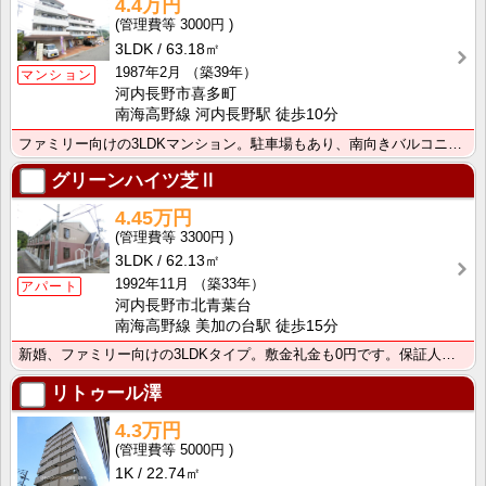
4.4万円
3000円
3LDK
63.18㎡
1987年2月
（築39年）
マンション
河内長野市喜多町
南海高野線 河内長野駅 徒歩10分
ファミリー向けの3LDKマンション。駐車場もあり、南向きバルコニー。室内も綺麗に改装しております。
グリーンハイツ芝Ⅱ
4.45万円
3300円
3LDK
62.13㎡
1992年11月
（築33年）
アパート
河内長野市北青葉台
南海高野線 美加の台駅 徒歩15分
新婚、ファミリー向けの3LDKタイプ。敷金礼金も0円です。保証人不要、初期費用や毎月のお家賃もクレジ･･･
リトゥール澤
4.3万円
5000円
1K
22.74㎡