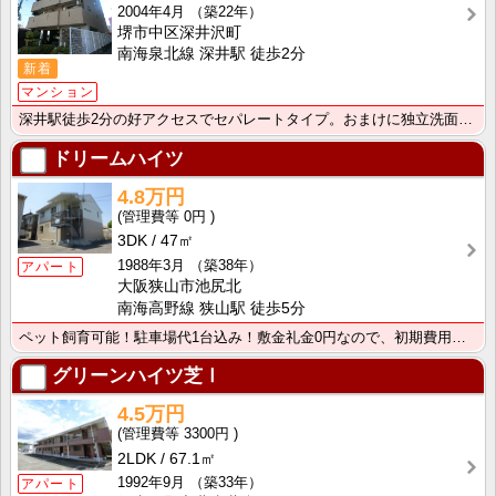
2004年4月
（築22年）
堺市中区深井沢町
南海泉北線 深井駅 徒歩2分
新着
マンション
深井駅徒歩2分の好アクセスでセパレートタイプ。おまけに独立洗面台までついてます。インターネット使用料･･･
ドリームハイツ
4.8万円
0円
3DK
47㎡
1988年3月
（築38年）
アパート
大阪狭山市池尻北
南海高野線 狭山駅 徒歩5分
ペット飼育可能！駐車場代1台込み！敷金礼金0円なので、初期費用を抑えたい方にオススです。
グリーンハイツ芝Ⅰ
4.5万円
3300円
2LDK
67.1㎡
1992年9月
（築33年）
アパート