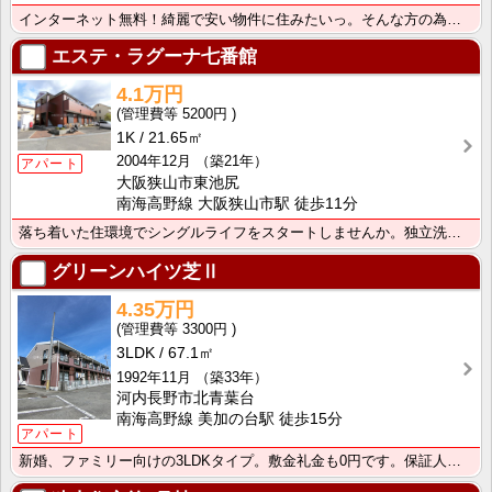
インターネット無料！綺麗で安い物件に住みたいっ。そんな方の為の物件です
エステ・ラグーナ七番館
4.1万円
5200円
1K
21.65㎡
2004年12月
（築21年）
アパート
大阪狭山市東池尻
南海高野線 大阪狭山市駅 徒歩11分
落ち着いた住環境でシングルライフをスタートしませんか。独立洗面台付ですよ。
グリーンハイツ芝Ⅱ
4.35万円
3300円
3LDK
67.1㎡
1992年11月
（築33年）
河内長野市北青葉台
南海高野線 美加の台駅 徒歩15分
アパート
新婚、ファミリー向けの3LDKタイプ。敷金礼金も0円です。保証人不要、初期費用や毎月のお家賃もクレジ･･･