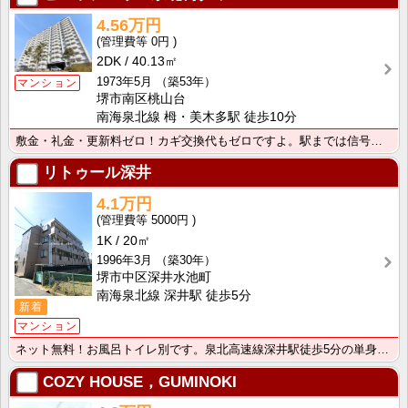
4.56万円
0円
2DK
40.13㎡
1973年5月
（築53年）
マンション
堺市南区桃山台
南海泉北線 栂・美木多駅 徒歩10分
敷金・礼金・更新料ゼロ！カギ交換代もゼロですよ。駅までは信号無しの並木道！EV付マンションです。
リトゥール深井
4.1万円
5000円
1K
20㎡
1996年3月
（築30年）
堺市中区深井水池町
南海泉北線 深井駅 徒歩5分
新着
マンション
ネット無料！お風呂トイレ別です。泉北高速線深井駅徒歩5分の単身向けの1Ｋマンション。
COZY HOUSE，GUMINOKI