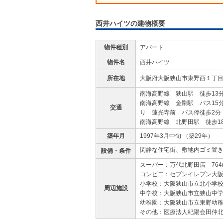
西井ハイツの建物概要
物件種別
アパート
物件名
西井ハイツ
所在地
大阪府大阪狭山市東野西１丁目 
南海高野線 狭山駅 徒歩13
南海高野線 金剛駅 バス15
交通
り 蓮光寺前 バス停徒歩2分
南海高野線 北野田駅 徒歩1
築年月
1997年3月中旬 （築29年）
閑静な住宅街、敷地内ゴミ置
設備・条件
スーパー：万代北野田店 764
コンビ二：セブンイレブン大阪
小学校：大阪狭山市立北小学校 
周辺施設
中学校：大阪狭山市立狭山中学校
幼稚園：大阪狭山市立東野幼稚
その他：医療法人紀陽会田仲北野