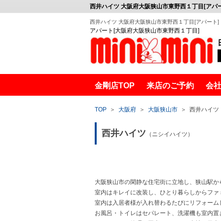
西井ハイツ 大阪府大阪狭山市東野西１丁目[アパー
西井ハイツ 大阪府大阪狭山市東野西１丁目[アパート]
アパート[大阪府大阪狭山市東野西１丁目]
金剛店TOP
来店のご予約
会
金剛賃貸
TOP
＞
大阪府
＞
大阪狭山市
＞
西井ハイツ
西井ハイツ
（ニシイハイツ）
大阪狭山市の閑静な住宅街に立地し、狭山駅か
室内はキレイに改装し、ひとり暮らしからファ
室内は入居者様が入れ替わるたびにリフォーム
お風呂・トイレはセパレート、洗濯機も室内置