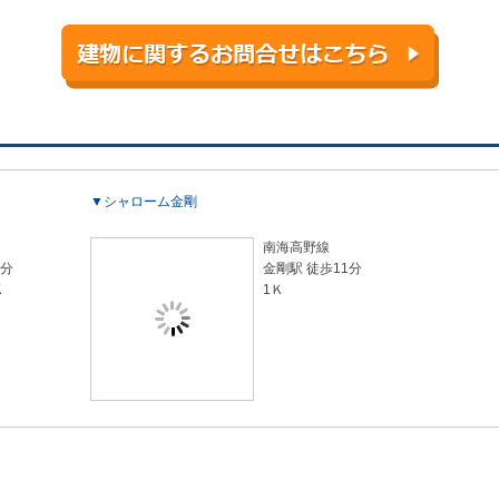
▼シャローム金剛
南海高野線
5分
金剛駅 徒歩11分
Ｋ
1Ｋ