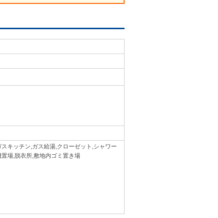
ガスキッチン,ガス給湯,クローゼット,シャワー
機置場,脱衣所,敷地内ゴミ置き場