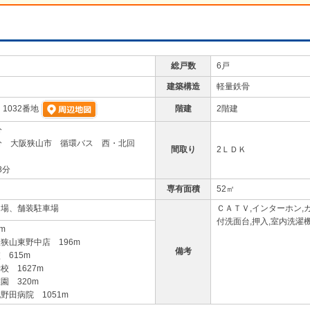
総戸数
6戸
建築構造
軽量鉄骨
階建
2階建
1032番地
分
分 大阪狭山市 循環バス 西・北回
間取り
2ＬＤＫ
8分
専有面積
52㎡
き場、舗装駐車場
ＣＡＴＶ,インターホン,
付洗面台,押入,室内洗濯
m
狭山東野中店 196m
備考
615m
 1627m
園 320m
田病院 1051m