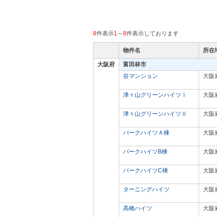
8
件表示
1
～
8
件表示しております
物件名
所在
大阪府
富田林市
谷マンション
大阪
津々山グリーンハイツⅠ
大阪
津々山グリーンハイツⅡ
大阪
パークハイツＡ棟
大阪
パークハイツB棟
大阪
パークハイツC棟
大阪
ターニングハイツ
大阪
高橋ハイツ
大阪