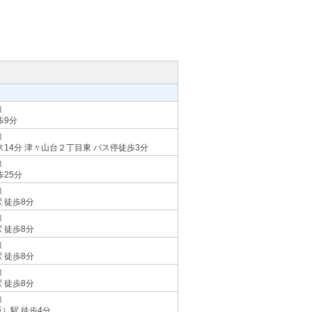
線
歩9分
線
ス14分 津々山台２丁目東 バス停徒歩3分
線
歩25分
線
 徒歩8分
線
 徒歩8分
線
 徒歩8分
線
 徒歩8分
線
）駅 徒歩4分