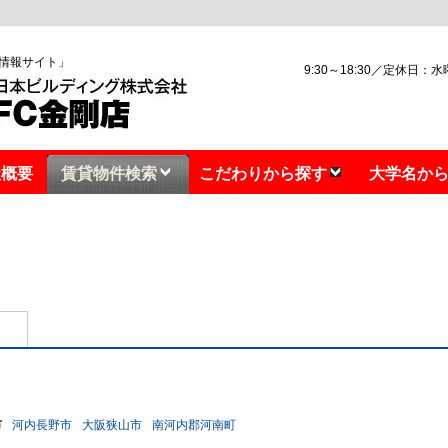
情報サイト」
9:30～18:30／定休日：
社概要
賃貸物件検索
こだわりから探す
大学名か
市
河内長野市
大阪狭山市
南河内郡河南町