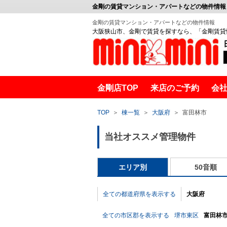
金剛の賃貸マンション・アパートなどの物件情報
金剛の賃貸マンション・アパートなどの物件情報
大阪狭山市、金剛で賃貸を探すなら、「金剛賃貸
金剛店TOP
来店のご予約
会
金剛賃貸
TOP
＞
棟一覧
＞
大阪府
＞
富田林市
当社オススメ管理物件
エリア別
50音順
全ての都道府県を表示する
大阪府
全ての市区郡を表示する
堺市東区
富田林