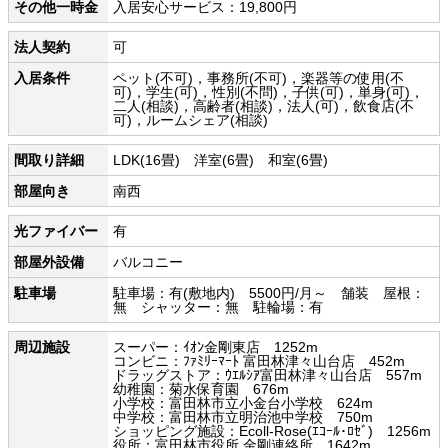
その他一時金
入居安心サービス：19,800円
法人契約
可
入居条件
ペット(不可)，事務所(不可)，楽器等の使用(不
可)，学生(可)，性別(不問)，子供(可)，単身(可)，
二人(相談)，高齢者(相談)，法人(可)，飲食店(不
可)，ルームシェア(相談)
間取り詳細
LDK(16畳) 洋室(6畳) 和室(6畳)
部屋向き
南西
光ファイバー
有
部屋外設備
バルコニー
駐車場
駐車場：有(敷地内) 5500円/月～ 舗装 屋根：
無 シャッター：無 駐輪場：有
周辺施設
スーパー：ｲｵﾝ金剛東店 1252m
コンビニ：ﾌｧﾐﾘｰﾏｰﾄ 富田林津々山台店 452m
ドラッグストア：ｳｴﾙｼｱ富田林津々山台店 557m
幼稚園：菊水保育園 676m
小学校：富田林市立小金台小学校 624m
中学校：富田林市立明治池中学校 750m
ショッピング施設：Ecoll-Rose(ｴｺｰﾙ･ﾛｾﾞ) 1256m
役所：富田林市役所 金剛連絡所 1642m