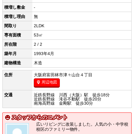
積増し敷金
-
積増し理由
無
間取り
2LDK
専有面積
53㎡
所在階
2 / 2
築年月
1993年4月
建物構造
木造
住所
大阪府富田林市津々山台４丁目
周辺地図
交通
近鉄長野線 川西（大阪）駅 徒歩18分
近鉄長野線 滝谷不動駅 徒歩20分
南海高野線 金剛駅 徒歩30分
スタッフからのコメント
広いリビングに改装しました。人気の小・中学校
校区のファミリー物件。