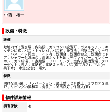
中西 雄一
設備・特徴
設備
敷地内ゴミ置き場，内階段，ガスコンロ設置可，ガスキッチン，キ
ッチンに窓，バス・トイレ別，バス有，脱衣所，浴室に窓，シャワ
ー，バストイレ同室，トイレ有，洗面台，洗面所独立，洗面所にド
ア，シャワー付洗面台，高速ネット対応，光ファイバー，インター
ホン，ガス給湯，３点給湯，フローリング，室内洗濯機置場，クロ
ーゼット，押入，収納有，収納２ヶ所，ガス(都市ガス)，下水(公
共下水)，水道(公営)，電気
特徴
閑静な住宅街，リノベーション，最上階，２Ｆ以上，１フロア２住
戸，リビングの隣和室，角住戸，通風良好，保証人(要)
物件詳細情報
損害保険
有