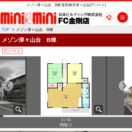
メゾン津々山台 B棟 富田林市津々山台[アパート]
メ
TOP
メゾン津々山台 B棟
メゾン津々山台 B棟
アパート
1 / 41
間取り