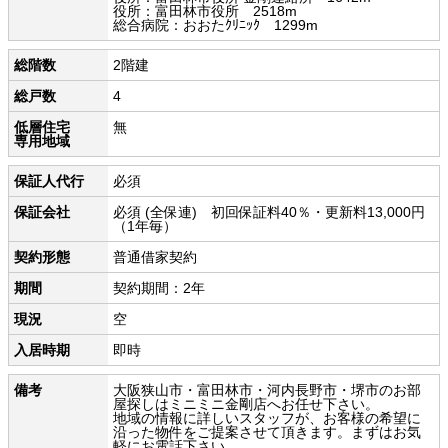
役所：富田林市役所 2518m
総合病院：おおたｸﾘﾆｯｸ 1299m
総階数
2階建
総戸数
4
低層住宅
無
専用地域
保証人代行
必須
保証会社
必須 (全保連) 初回保証料40％・更新料13,000円
（1年毎）
契約形態
普通借家契約
期間
契約期間：2年
現況
空
入居時期
即時
備考
大阪狭山市・富田林市・河内長野市・堺市のお部
屋探しはミニミニ金剛店へお任せ下さい。
地域の情報に詳しいスタッフが、お客様の希望に
沿った物件をご提案させて頂きます。まずはお気
軽にお電話下さい。