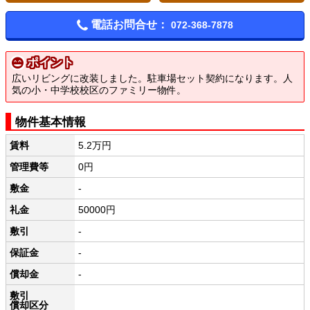
電話お問合せ：
072-368-7878
ポイント
広いリビングに改装しました。駐車場セット契約になります。人
気の小・中学校校区のファミリー物件。
物件基本情報
賃料
5.2万円
管理費等
0円
敷金
-
礼金
50000円
敷引
-
保証金
-
償却金
-
敷引
償却区分