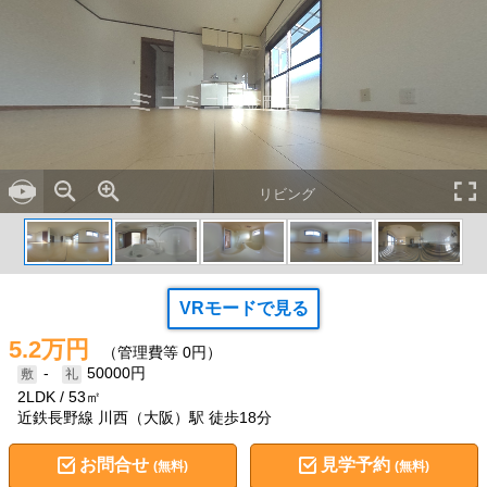
リビング
VRモードで見る
5.2万円
（管理費等 0円）
-
50000円
2LDK
53㎡
近鉄長野線 川西（大阪）駅 徒歩18分
お問合せ
見学予約
(無料)
(無料)