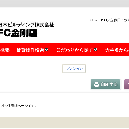
9:30～18:30／定休日：
社概要
賃貸物件検索
こだわりから探す
大学名から
 大阪狭山市東野中
マンション
ン]の棟詳細ページです。