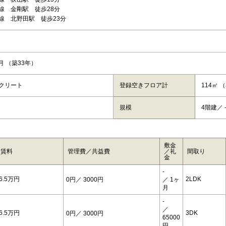
線 金剛駅 徒歩28分
線 北野田駅 徒歩23分
4月 （築33年）
クリート
登録空きフロア計
114㎡ （
規模
4階建／ 
敷金
賃料
管理費／共益費
／礼
間取り
金
-
6.5万円
2LDK
0円
／ 3000円
／ 1ヶ
月
-
／
6.5万円
3DK
0円
／ 3000円
65000
円