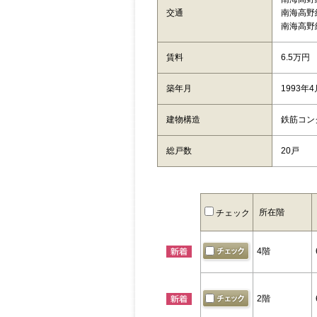
交通
南海高野
南海高野
賃料
6.5万円
築年月
1993年
建物構造
鉄筋コン
総戸数
20戸
所在階
チェック
4階
2階