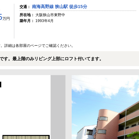
南海高野線 狭山駅 徒歩15分
交通：
5
所在地：
大阪狭山市東野中
万円
築年月：
1993年4月
す。詳細は各部屋のページでご確認ください。
です。最上階のみリビング上部にロフト付いてます。