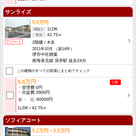
サンライズ
5.5万円
1LDK
42.75㎡
アパート
2階建
木造
2011年10月
（築14年）
堺市中区楢葉
南海泉北線 深井駅 徒歩24分
この建物のすべての部屋にまとめてチェック
5.5万円
1階
管理費
0円
共益費
3900円
-
60000円
1LDK
42.75㎡
ソフィアコート
5.2万円～5.5万円