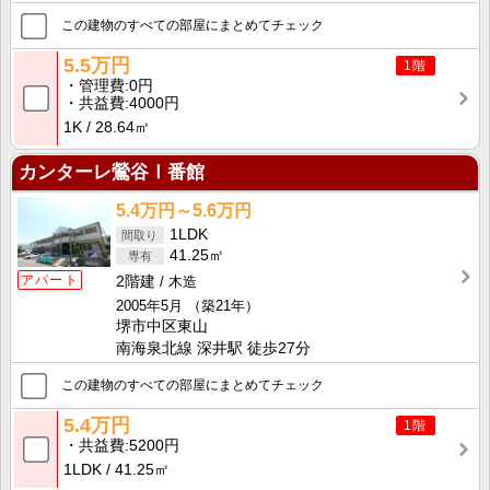
この建物のすべての部屋にまとめてチェック
5.5万円
1階
管理費
0円
共益費
4000円
1K
28.64㎡
カンターレ鶯谷Ⅰ番館
5.4万円～5.6万円
1LDK
41.25㎡
アパート
2階建
木造
2005年5月
（築21年）
堺市中区東山
南海泉北線 深井駅 徒歩27分
この建物のすべての部屋にまとめてチェック
5.4万円
1階
共益費
5200円
1LDK
41.25㎡