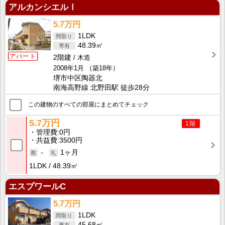
アルカンシエルⅠ
5.7万円
1LDK
48.39㎡
アパート
2階建
木造
2008年1月
（築18年）
堺市中区陶器北
南海高野線 北野田駅 徒歩28分
この建物のすべての部屋にまとめてチェック
5.7万円
1階
管理費
0円
共益費
3500円
-
1ヶ月
1LDK
48.39㎡
エスプワールC
5.7万円
1LDK
45.68㎡