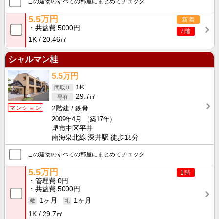
この建物のすべての部屋にまとめてチェック
5.5万円
新着
共益費
5000円
7階
1K
20.46㎡
シャルマン桂
5.5万円
1K
29.7㎡
マンション
2階建
鉄骨
2009年4月
（築17年）
堺市中区平井
南海泉北線 深井駅 徒歩18分
この建物のすべての部屋にまとめてチェック
5.5万円
1階
管理費
0円
共益費
5000円
1ヶ月
1ヶ月
1K
29.7㎡