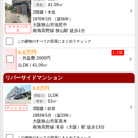
41.09㎡
2階建
木造
1970年3月
（築56年）
大阪狭山市池尻中
テラスハウ
ス
南海高野線 狭山駅 徒歩1分
この建物のすべての部屋にまとめてチェック
5.8万円
1-2階
共益費
2000円
1LDK
41.09㎡
リバーサイドマンション
6.0万円
1LDK
53㎡
マンション
3階建
鉄骨
1993年5月
（築33年）
大阪狭山市茱萸木
南海高野線 滝谷（大阪）駅 徒歩13分
この建物のすべての部屋にまとめてチェック