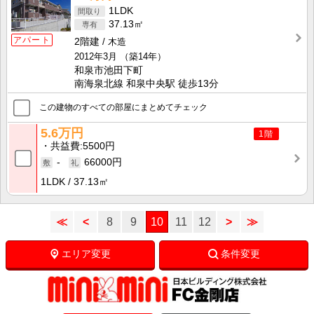
1LDK
37.13㎡
アパート
2階建
木造
2012年3月
（築14年）
和泉市池田下町
南海泉北線 和泉中央駅 徒歩13分
この建物のすべての部屋にまとめてチェック
5.6万円
1階
共益費
5500円
-
66000円
1LDK
37.13㎡
≪
<
8
9
10
11
12
>
≫
エリア変更
条件変更