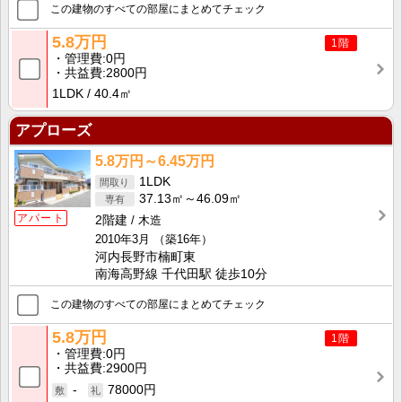
この建物のすべての部屋にまとめてチェック
5.8万円
1階
管理費
0円
共益費
2800円
1LDK
40.4㎡
アプローズ
5.8万円～6.45万円
1LDK
37.13㎡～46.09㎡
アパート
2階建
木造
2010年3月
（築16年）
河内長野市楠町東
南海高野線 千代田駅 徒歩10分
この建物のすべての部屋にまとめてチェック
5.8万円
1階
管理費
0円
共益費
2900円
-
78000円