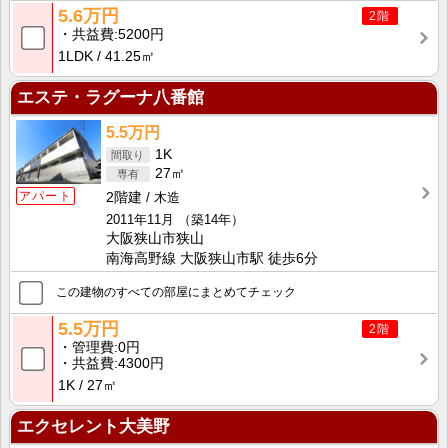
5.6万円
2階
共益費
5200円
1LDK
41.25㎡
エステ・ラグーナ八番館
5.5万円
1K
27㎡
アパート
2階建
木造
2011年11月
（築14年）
大阪狭山市狭山
南海高野線 大阪狭山市駅 徒歩6分
この建物のすべての部屋にまとめてチェック
5.5万円
2階
管理費
0円
共益費
4300円
1K
27㎡
エクセレント大美野