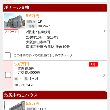
ボナールＢ棟
5.6万円
1K
30.24㎡
アパート
2階建
軽量鉄骨
2010年10月
（築15年）
大阪狭山市半田
南海高野線 金剛駅 徒歩10分
この建物のすべての部屋にまとめてチェック
5.6万円
1階
管理費
0円
共益費
4000円
-
1ヶ月
1K
30.24㎡
池尻中ねこハウス
5.8万円
1LDK