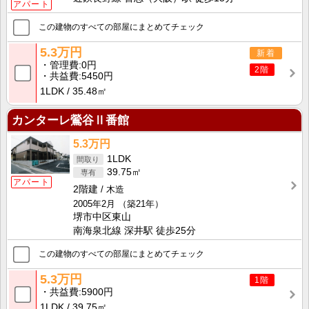
アパート
この建物のすべての部屋にまとめてチェック
5.3万円
新着
管理費
0円
2階
共益費
5450円
1LDK
35.48㎡
カンターレ鶯谷Ⅱ番館
5.3万円
1LDK
39.75㎡
アパート
2階建
木造
2005年2月
（築21年）
堺市中区東山
南海泉北線 深井駅 徒歩25分
この建物のすべての部屋にまとめてチェック
5.3万円
1階
共益費
5900円
1LDK
39.75㎡