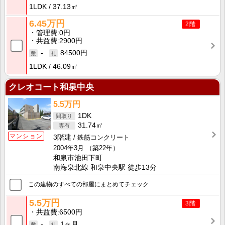
1LDK
37.13㎡
6.45万円
2階
管理費
0円
共益費
2900円
-
84500円
1LDK
46.09㎡
クレオコート和泉中央
5.5万円
1DK
31.74㎡
マンション
3階建
鉄筋コンクリート
2004年3月
（築22年）
和泉市池田下町
南海泉北線 和泉中央駅 徒歩13分
この建物のすべての部屋にまとめてチェック
5.5万円
3階
共益費
6500円
-
1ヶ月