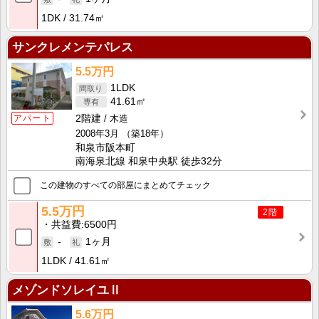
1DK
31.74㎡
サンクレメンテパレス
5.5万円
1LDK
41.61㎡
2階建
木造
アパート
2008年3月
（築18年）
和泉市阪本町
南海泉北線 和泉中央駅 徒歩32分
この建物のすべての部屋にまとめてチェック
5.5万円
2階
共益費
6500円
-
1ヶ月
1LDK
41.61㎡
メゾンドソレイユⅡ
5.6万円