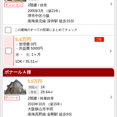
マンション
2階建
鉄骨
2005年3月
（築21年）
堺市中区小阪
南海泉北線 深井駅 徒歩15分
この建物のすべての部屋にまとめてチェック
5.4万円
2階
管理費
0円
共益費
5000円
-
1ヶ月
1DK
35.51㎡
ボナールＡ棟
5.5万円
1K
28.64㎡
アパート
2階建
軽量鉄骨
2010年10月
（築15年）
大阪狭山市半田
南海高野線 金剛駅 徒歩9分