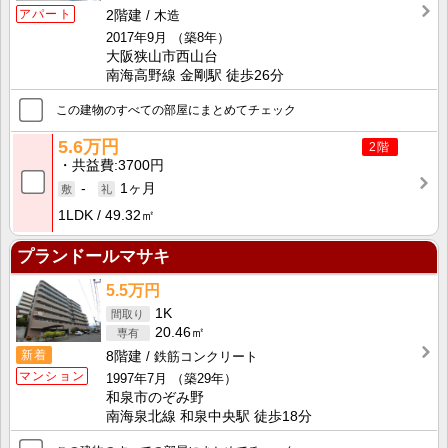
アパート
2階建
木造
2017年9月
（築8年）
大阪狭山市西山台
南海高野線 金剛駅 徒歩26分
この建物のすべての部屋にまとめてチェック
5.6万円
2階
共益費
3700円
-
1ヶ月
1LDK
49.32㎡
プランドールマサキ
5.5万円
1K
20.46㎡
新着
8階建
鉄筋コンクリート
マンション
1997年7月
（築29年）
和泉市のぞみ野
南海泉北線 和泉中央駅 徒歩18分