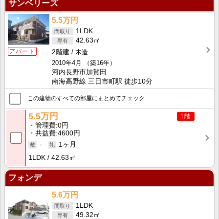
サンベリーズ
5.5万円
1LDK
42.63㎡
アパート
2階建
木造
2010年4月
（築16年）
河内長野市加賀田
南海高野線 三日市町駅 徒歩10分
この建物のすべての部屋にまとめてチェック
5.5万円
1階
管理費
0円
共益費
4600円
-
1ヶ月
1LDK
42.63㎡
フォンデ
5.6万円
1LDK
49.32㎡