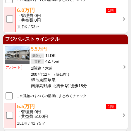
6.0万円
1階
管理費
0円
共益費
0円
1LDK
53㎡
フジパレストゥインクル
5.5万円
1LDK
42.75㎡
アパート
2階建
木造
2007年12月
（築18年）
堺市東区草尾
南海高野線 北野田駅 徒歩18分
この建物のすべての部屋にまとめてチェック
5.5万円
1階
管理費
0円
共益費
5100円
1LDK
42.75㎡