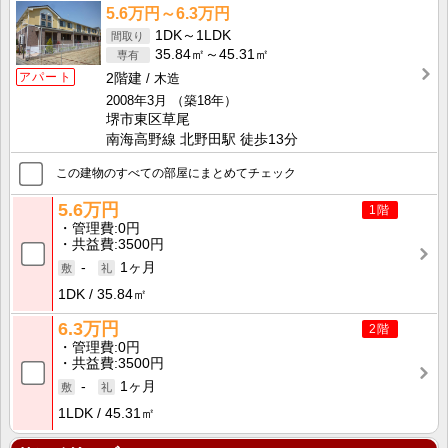
5.6万円～6.3万円
1DK～1LDK
35.84㎡～45.31㎡
アパート
2階建
木造
2008年3月
（築18年）
堺市東区草尾
南海高野線 北野田駅 徒歩13分
この建物のすべての部屋にまとめてチェック
5.6万円
1階
管理費
0円
共益費
3500円
-
1ヶ月
1DK
35.84㎡
6.3万円
2階
管理費
0円
共益費
3500円
-
1ヶ月
1LDK
45.31㎡