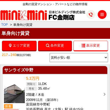
金剛の賃貸マンション・アパートなどの物件情報
メ
TOP
単身向け賃貸
単身向け賃貸
エリア変更
条件変更
表示変更
217
240
～
棟目
(373棟)
サンライズ中野
5.3万円
1LDK
35.48㎡
2階建
木造
2009年11月
（築16年）
富田林市中野町
新着
近鉄長野線 喜志（大阪）駅 徒歩15分