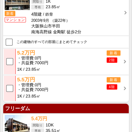
1K
23.85㎡
新着
4階建
鉄骨
マンション
2003年9月
（築22年）
大阪狭山市半田
南海高野線 金剛駅 徒歩2分
この建物のすべての部屋にまとめてチェック
5.2万円
新着
管理費
0円
2階
共益費
7000円
1K
23.85㎡
5.5万円
新着
管理費
0円
4階
共益費
7000円
1K
23.85㎡
フリーダム
5.4万円
1DK
35.51㎡