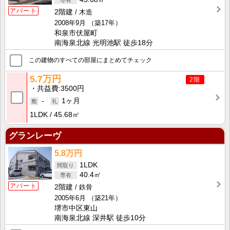
アパート
2階建
木造
2008年9月
（築17年）
和泉市伏屋町
南海泉北線 光明池駅 徒歩18分
この建物のすべての部屋にまとめてチェック
5.7万円
2階
共益費
3500円
-
1ヶ月
1LDK
45.68㎡
グランレーヴ
5.8万円
1LDK
40.4㎡
アパート
2階建
鉄骨
2005年6月
（築21年）
堺市中区東山
南海泉北線 深井駅 徒歩10分