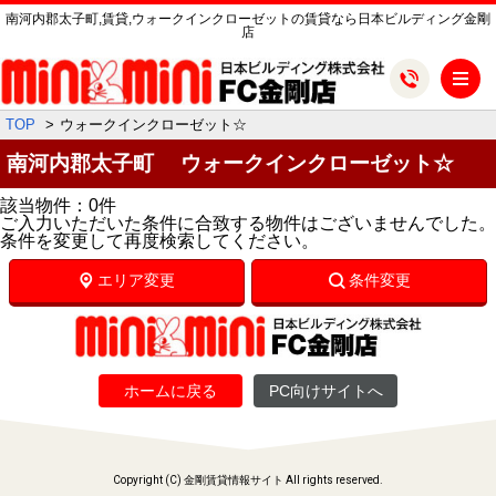
南河内郡太子町,賃貸,ウォークインクローゼットの賃貸なら日本ビルディング金剛
店
メ
TOP
ウォークインクローゼット☆
南河内郡太子町 ウォークインクローゼット☆
該当物件：0件
ご入力いただいた条件に合致する物件はございませんでした。
条件を変更して再度検索してください。
エリア変更
条件変更
ホームに戻る
PC向けサイトへ
Copyright (C) 金剛賃貸情報サイト All rights reserved.