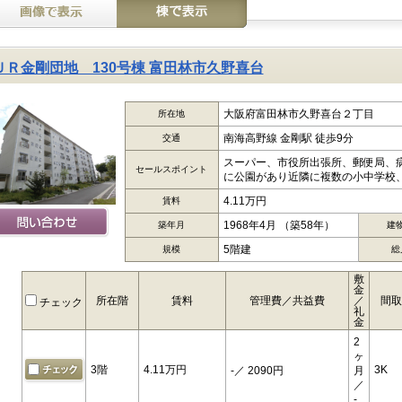
ＵＲ金剛団地 130号棟 富田林市久野喜台
大阪府富田林市久野喜台２丁目
所在地
南海高野線 金剛駅 徒歩9分
交通
スーパー、市役所出張所、郵便局、
セールスポイント
に公園があり近隣に複数の小中学校、
4.11万円
賃料
1968年4月 （築58年）
築年月
建
5階建
規模
総
敷
金
所在階
賃料
管理費／共益費
／
間取
チェック
礼
金
2
ヶ
3階
4.11万円
3K
-
／ 2090円
月
／
-