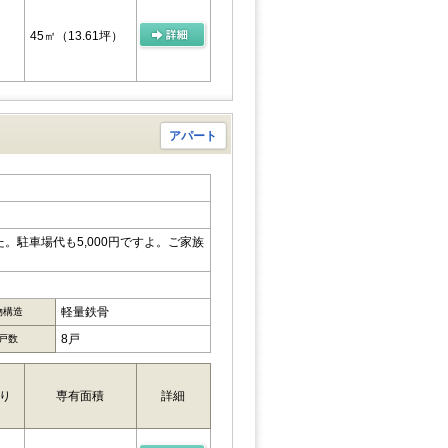
45㎡
（13.61坪）
アパート
。駐車場代も5,000円ですよ。ご家族
軽量鉄骨
物構造
8戸
戸数
り
専有面積
詳細