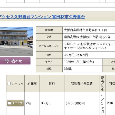
アクセス久野喜台マンション 富田林市久野喜台
大阪府富田林市久野喜台１丁目
所在地
南海高野線 大阪狭山市駅 徒歩9分
交通
２DKでこのお家賃はオススメです
セールスポイント
す！オール洋室へリフォーム！
3.9万円～5.5万円
賃料
1986年1月 （築40年）
築年月
建
3階建
規模
総
敷
金
所在階
賃料
管理費／共益費
／
間取
チェック
礼
金
-
／
2階
3.9万円
2DK
0円
／ 5000円
1
ヶ
月