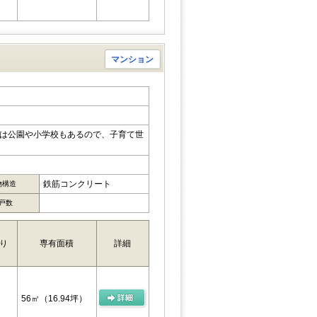
マンション
には公園や小学校もあるので、子育て世
鉄筋コンクリート
物構造
戸数
り
専有面積
詳細
56㎡
（16.94坪）