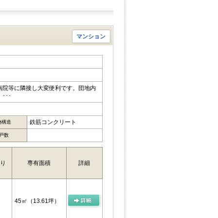
マンション
病院等に隣接し大変便利です。団地内
･･･
鉄筋コンクリート
物構造
戸数
り
専有面積
詳細
45㎡
（13.61坪）