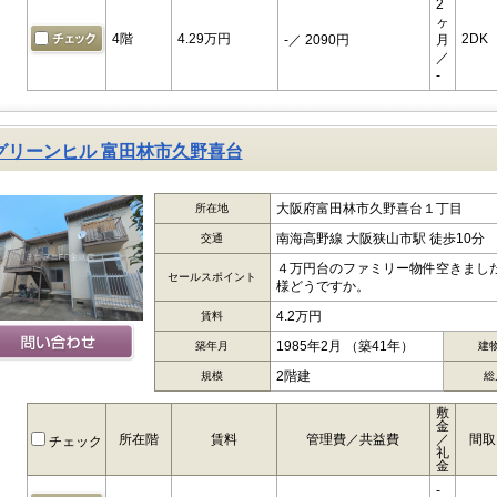
2
ヶ
4階
4.29万円
2DK
-
／ 2090円
月
／
-
グリーンヒル 富田林市久野喜台
大阪府富田林市久野喜台１丁目
所在地
南海高野線 大阪狭山市駅 徒歩10分
交通
４万円台のファミリー物件空きました
セールスポイント
様どうですか。
4.2万円
賃料
1985年2月 （築41年）
築年月
建
2階建
規模
総
敷
金
所在階
賃料
管理費／共益費
／
間取
チェック
礼
金
-