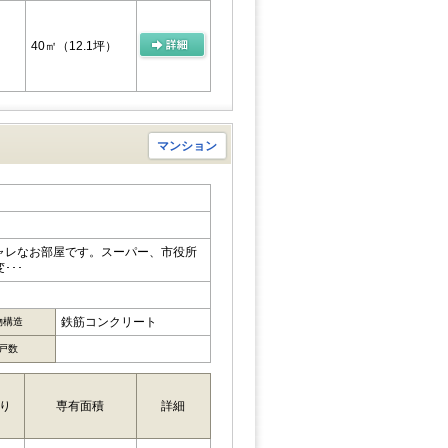
40㎡
（12.1坪）
マンション
ャレなお部屋です。スーパー、市役所
･･･
鉄筋コンクリート
物構造
戸数
り
専有面積
詳細