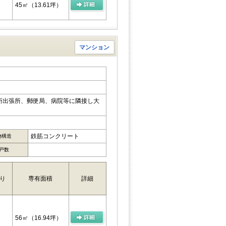
45㎡
（13.61坪）
マンション
所出張所、郵便局、病院等に隣接し大
鉄筋コンクリート
物構造
戸数
り
専有面積
詳細
56㎡
（16.94坪）