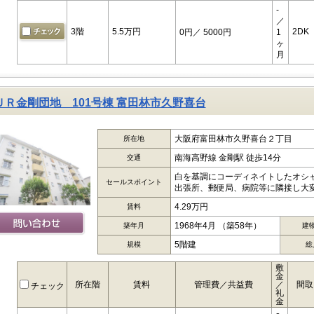
-
／
3階
5.5万円
2DK
0円
／ 5000円
1
ヶ
月
ＵＲ金剛団地 101号棟 富田林市久野喜台
大阪府富田林市久野喜台２丁目
所在地
南海高野線 金剛駅 徒歩14分
交通
白を基調にコーディネイトしたオシ
セールスポイント
出張所、郵便局、病院等に隣接し大変
4.29万円
賃料
1968年4月 （築58年）
築年月
建
5階建
規模
総
敷
金
所在階
賃料
管理費／共益費
／
間取
チェック
礼
金