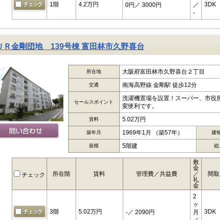
1階
4.2万円
3DK
0円
／ 3000円
／
-
ＵＲ金剛団地 139号棟 富田林市久野喜台
大阪府富田林市久野喜台２丁目
所在地
南海高野線 金剛駅 徒歩12分
交通
洗濯機置場を設置！スーパー、市役
セールスポイント
変便利です。
5.02万円
賃料
1969年1月 （築57年）
築年月
建
5階建
規模
総
敷
金
所在階
賃料
管理費／共益費
／
間取
チェック
礼
金
2
ヶ
3階
5.02万円
3DK
-
／ 2090円
月