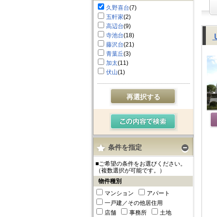
久野喜台
(7)
五軒家
(2)
高辺台
(9)
寺池台
(18)
藤沢台
(21)
青葉丘
(3)
加太
(11)
伏山
(1)
再選択する
条件を指定
■ご希望の条件をお選びください。
（複数選択が可能です。）
物件種別
マンション
アパート
一戸建／その他居住用
店舗
事務所
土地