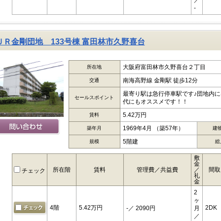
／
-
ＵＲ金剛団地 133号棟 富田林市久野喜台
大阪府富田林市久野喜台２丁目
所在地
南海高野線 金剛駅 徒歩12分
交通
最寄り駅は急行停車駅です♪団地内
セールスポイント
代にもオススメです！！
5.42万円
賃料
1969年4月 （築57年）
築年月
建
5階建
規模
総
敷
金
所在階
賃料
管理費／共益費
／
間取
チェック
礼
金
2
ヶ
4階
5.42万円
2DK
-
／ 2090円
月
／