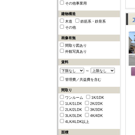
その他事業用
建物構造
木造
鉄筋系・鉄骨系
その他
画像有無
間取り図あり
外観写真あり
賃料
～
管理費／共益費を含む
間取り
ワンルーム
1K/1DK
1LK/1LDK
2K/2DK
2LK/2LDK
3K/3DK
3LK/3LDK
4K/4DK
4LK/4LDK以上
面積