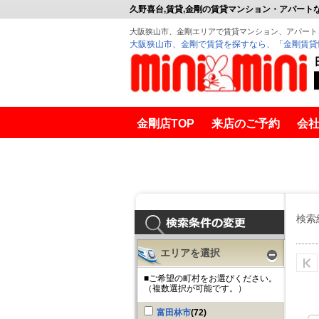
久野喜台,賃貸,金剛の賃貸マンション・アパート
大阪狭山市、金剛エリアで賃貸マンション、アパート
大阪狭山市、金剛で賃貸を探すなら、「金剛賃貸
金剛店TOP
来店のご予約
会
金剛賃貸
久野喜台 大阪狭
検索
エリアを選択
■ご希望の町村をお選びください。
（複数選択が可能です。）
富田林市
(72)