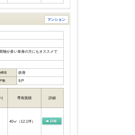
マンション
。荷物が多い単身の方にもオススメで
鉄骨
物構造
9戸
戸数
り
専有面積
詳細
40㎡
（12.1坪）