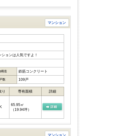
マンション
ンションは人気ですよ！
鉄筋コンクリート
物構造
109戸
戸数
取り
専有面積
詳細
65.95㎡
K
（19.94坪）
マンション