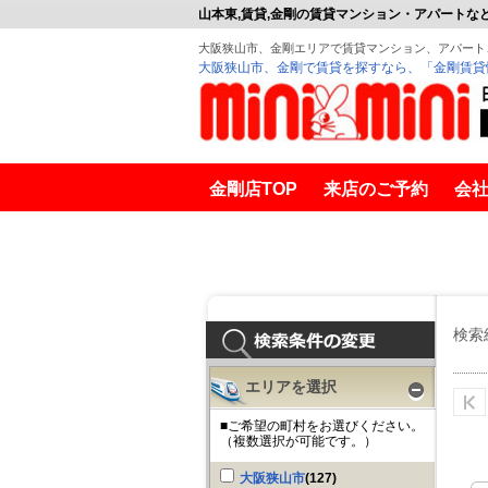
山本東,賃貸,金剛の賃貸マンション・アパートな
大阪狭山市、金剛エリアで賃貸マンション、アパート
大阪狭山市、金剛で賃貸を探すなら、「金剛賃貸
金剛店TOP
来店のご予約
会
金剛賃貸
山本東 ファミリ
検索
エリアを選択
■ご希望の町村をお選びください。
（複数選択が可能です。）
大阪狭山市
(127)