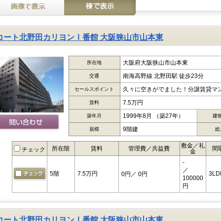
コート北野田カリヨンⅠ番館 大阪狭山市山本東
大阪府大阪狭山市山本東
所在地
南海高野線 北野田駅 徒歩23分
交通
久々に空きがでました！分譲賃貸マ
セールスポイント
7.5万円
賃料
1999年8月 （築27年）
築年月
建
9階建
規模
総
敷金／礼
所在階
賃料
管理費／共益費
間
チェック
金
-
／
5階
7.5万円
3LD
0円
／ 0円
100000
円
コート北野田カリヨンⅠ番館 大阪狭山市山本東