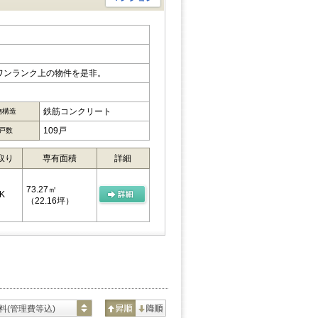
ワンランク上の物件を是非。
鉄筋コンクリート
物構造
109戸
戸数
取り
専有面積
詳細
73.27㎡
K
（22.16坪）
料(管理費等込)