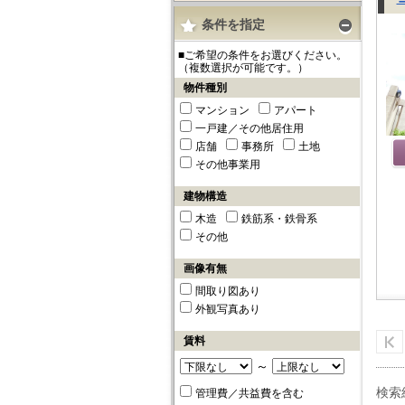
条件を指定
■ご希望の条件をお選びください。
（複数選択が可能です。）
物件種別
マンション
アパート
一戸建／その他居住用
店舗
事務所
土地
その他事業用
建物構造
木造
鉄筋系・鉄骨系
その他
画像有無
間取り図あり
外観写真あり
賃料
～
検索
管理費／共益費を含む